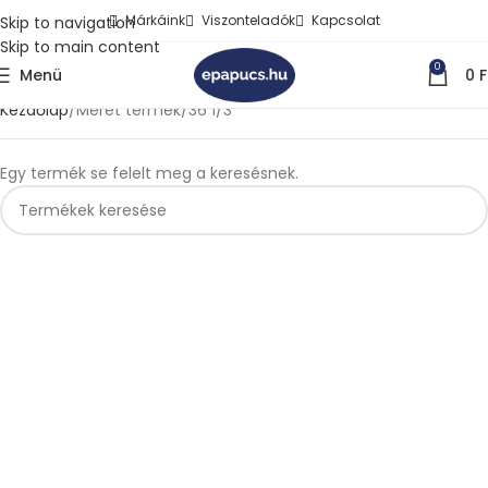
Márkáink
Viszonteladók
Kapcsolat
Skip to navigation
Skip to main content
0
Menü
0
F
Kezdőlap
Méret termék
36 1/3
Egy termék se felelt meg a keresésnek.