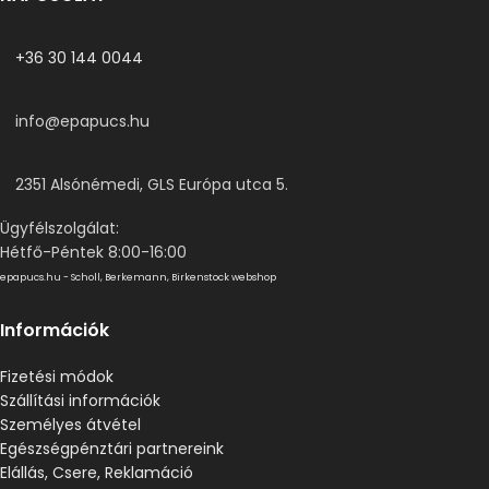
+36 30 144 0044
info@epapucs.hu
2351 Alsónémedi, GLS Európa utca 5.
Ügyfélszolgálat:
Hétfő-Péntek 8:00-16:00
epapucs.hu - Scholl, Berkemann, Birkenstock webshop
Információk
Fizetési módok
Szállítási információk
Személyes átvétel
Egészségpénztári partnereink
Elállás, Csere, Reklamáció