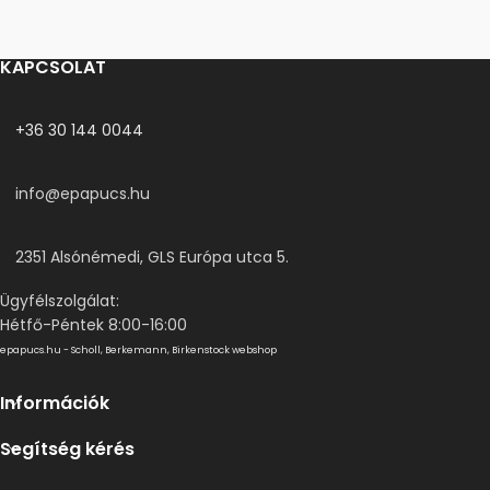
KAPCSOLAT
+36 30 144 0044
info@epapucs.hu
2351 Alsónémedi, GLS Európa utca 5.
Ügyfélszolgálat:
Hétfő-Péntek 8:00-16:00
epapucs.hu - Scholl, Berkemann, Birkenstock webshop
Információk
Segítség kérés