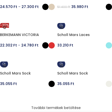
24.570
Ft
–
27.300
Ft
35.980
Ft
51.400
Ft
OPCIÓK VÁLASZTÁSA
OPCIÓK VÁLASZTÁSA
-30%
Új
BERKEMANN VICTORIA
Scholl Mars Laces
22.302
Ft
–
24.780
Ft
33.210
Ft
OPCIÓK VÁLASZTÁSA
OPCIÓK VÁLASZTÁSA
Új
Új
Scholl Mars Sock
Scholl Mars Sock
35.055
Ft
35.055
Ft
OPCIÓK VÁLASZTÁSA
OPCIÓK VÁLASZTÁSA
További termékek betöltése