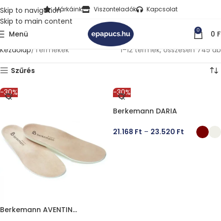
Márkáink
Viszonteladók
Kapcsolat
Skip to navigation
Skip to main content
0
Menü
0
F
Kezdőlap
Termékek
1–12 termék, összesen 745 db
Szűrés
-30%
-30%
Berkemann DARIA
21.168
Ft
–
23.520
Ft
OPCIÓK VÁLASZTÁSA
Berkemann AVENTIN
Talpbetét