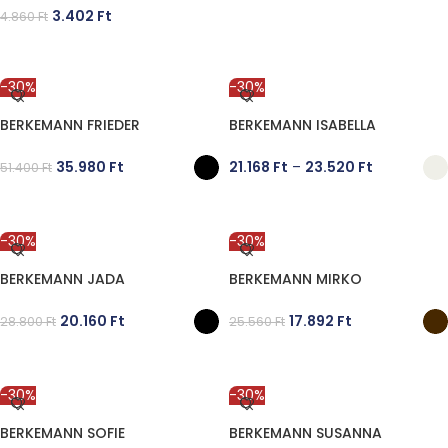
3.402
Ft
4.860
Ft
OPCIÓK VÁLASZTÁSA
-30%
-30%
BERKEMANN FRIEDER
BERKEMANN ISABELLA
35.980
Ft
21.168
Ft
–
23.520
Ft
51.400
Ft
OPCIÓK VÁLASZTÁSA
OPCIÓK VÁLASZTÁSA
-30%
-30%
BERKEMANN JADA
BERKEMANN MIRKO
20.160
Ft
17.892
Ft
28.800
Ft
25.560
Ft
OPCIÓK VÁLASZTÁSA
OPCIÓK VÁLASZTÁSA
-30%
-30%
BERKEMANN SOFIE
BERKEMANN SUSANNA