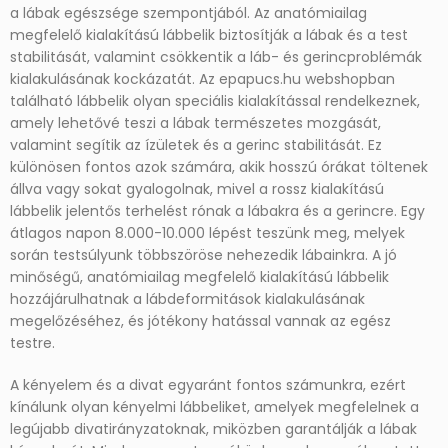
a lábak egészsége szempontjából. Az anatómiailag
megfelelő kialakítású lábbelik biztosítják a lábak és a test
stabilitását, valamint csökkentik a láb- és gerincproblémák
kialakulásának kockázatát. Az epapucs.hu webshopban
található lábbelik olyan speciális kialakítással rendelkeznek,
amely lehetővé teszi a lábak természetes mozgását,
valamint segítik az ízületek és a gerinc stabilitását. Ez
különösen fontos azok számára, akik hosszú órákat töltenek
állva vagy sokat gyalogolnak, mivel a rossz kialakítású
lábbelik jelentős terhelést rónak a lábakra és a gerincre. Egy
átlagos napon 8.000-10.000 lépést teszünk meg, melyek
során testsúlyunk többszöröse nehezedik lábainkra. A jó
minőségű, anatómiailag megfelelő kialakítású lábbelik
hozzájárulhatnak a lábdeformitások kialakulásának
megelőzéséhez, és jótékony hatással vannak az egész
testre.
A kényelem és a divat egyaránt fontos számunkra, ezért
kínálunk olyan kényelmi lábbeliket, amelyek megfelelnek a
legújabb divatirányzatoknak, miközben garantálják a lábak