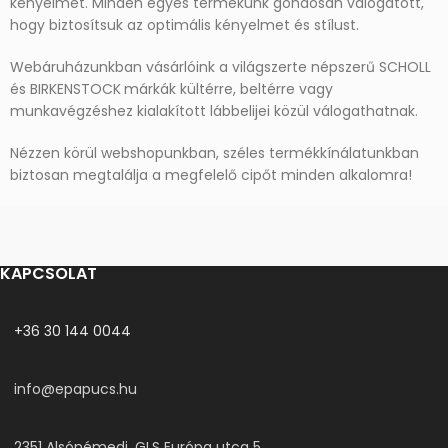
kényelmét. Minden egyes termékünk gondosan válogatott,
hogy biztosítsuk az optimális kényelmet és stílust.
Webáruházunkban vásárlóink a világszerte népszerű SCHOLL
és BIRKENSTOCK
márkák kültérre, beltérre vagy
munkavégzéshez kialakított lábbelijei közül válogathatnak.
Nézzen körül webshopunkban, széles termékkínálatunkban
biztosan megtalálja a megfelelő cipőt minden alkalomra!
KAPCSOLAT
+36 30 144 0044
info@epapucs.hu
2351 Alsónémedi, GLS Európa utca 5.