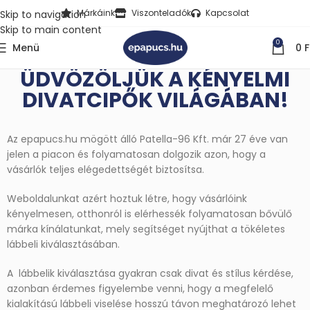
Márkáink
Viszonteladók
Kapcsolat
Skip to navigation
Skip to main content
0
Menü
0
F
ÜDVÖZÖLJÜK A KÉNYELMI
DIVATCIPŐK VILÁGÁBAN!
Az epapucs.hu mögött álló Patella-96 Kft. már 27 éve van
jelen a piacon és folyamatosan dolgozik azon, hogy a
vásárlók teljes elégedettségét biztosítsa.
Weboldalunkat azért hoztuk létre, hogy vásárlóink
kényelmesen, otthonról is elérhessék folyamatosan bővülő
márka kínálatunkat, mely segítséget nyújthat a tökéletes
lábbeli kiválasztásában.
A lábbelik kiválasztása gyakran csak divat és stílus kérdése,
azonban érdemes figyelembe venni, hogy a megfelelő
kialakítású lábbeli viselése hosszú távon meghatározó lehet