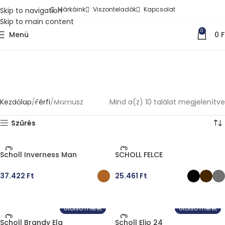
Márkáink
Viszonteladók
Kapcsolat
Skip to navigation
Skip to main content
0
Menü
0
F
Férfi mamusz
Eleged van a kényelmetlen papucsokból?
Az állandó lábfázás ellen is tennél
valamit? Akkor nézd meg a
webshopunkban elérhető férfi
Kezdőlap
Férfi
Mamusz
Mind a(z) 10 találat megjelenítve
mamuszokat, amelyek nemcsak
komfortosak, hanem kellemesen melegek
is.
Szűrés
Scholl Inverness Man
SCHOLL FELCE
37.422
Ft
25.461
Ft
OPCIÓK VÁLASZTÁSA
OPCIÓK VÁLASZTÁSA
Utolsó méret
Utolsó méret
Scholl Brandy Ela
Scholl Elio 24