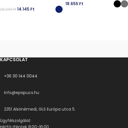
18.655
Ft
14.145
Ft
28.290
Ft
OPCIÓK VÁLASZTÁSA
OPCIÓK VÁLASZTÁSA
KAPCSOLAT
+36 30 144 0044
info@epapucs.hu
2351 Alsónémedi, GLS Európa utca 5.
Ügyfélszolgálat:
Hétfő-Péntek 8:00-16:00