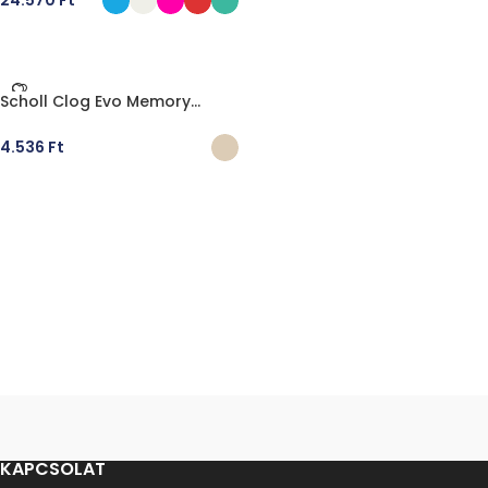
24.570
Ft
OPCIÓK VÁLASZTÁSA
Scholl Clog Evo Memory
Cushion® Antisztatikus
Talpbetét
4.536
Ft
OPCIÓK VÁLASZTÁSA
KAPCSOLAT