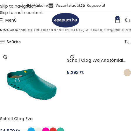
Márkáink
Viszonteladók
Kapcsolat
Skip to navigation
Skip to main content
0
Menü
0
F
Kezdőlap
Méret termék
44/45
Mind a(z) 3 találat megjelenítve
Szűrés
Scholl Clog Evo Anatómiai
Talpbetét
5.292
Ft
OPCIÓK VÁLASZTÁSA
Scholl Clog Evo