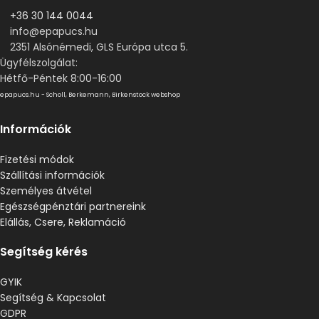
+36 30 144 0044
info@epapucs.hu
2351 Alsónémedi, GLS Európa utca 5.
Ügyfélszolgálat:
Hétfő-Péntek 8:00-16:00
epapucs.hu - Scholl, Berkemann, Birkenstock webshop
Információk
Fizetési módok
Szállítási információk
Személyes átvétel
Egészségpénztári partnereink
Elállás, Csere, Reklamáció
Segítség kérés
GYIK
Segítség & Kapcsolat
GDPR