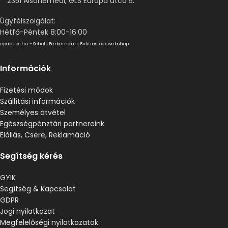
2351 Alsónémedi, GLS Európa utca 5.
Ügyfélszolgálat:
Hétfő-Péntek 8:00-16:00
epapucs.hu - Scholl, Berkemann, Birkenstock webshop
Információk
Fizetési módok
Szállítási információk
Személyes átvétel
Egészségpénztári partnereink
Elállás, Csere, Reklamáció
Segítség kérés
GYIK
Segítség & Kapcsolat
GDPR
Jogi nyilatkozat
Megfelelőségi nyilatkozatok