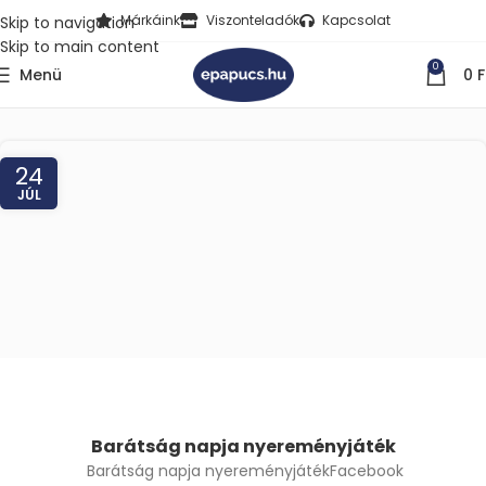
Márkáink
Viszonteladók
Kapcsolat
Skip to navigation
Skip to main content
0
Menü
0
F
24
JÚL
Barátság napja nyereményjáték
Barátság napja nyereményjátékFacebook