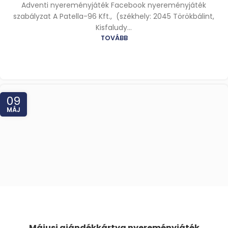
Adventi nyereményjáték Facebook nyereményjáték
szabályzat A Patella-96 Kft., (székhely: 2045 Törökbálint,
Kisfaludy...
TOVÁBB
09
MÁJ
Májusi ajándékkártya nyereményjáték