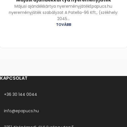
Májusi ajándékkártya nyereményjátékEpapucs.hu
nyereményjáték szabályzat A Patella-96 Kft., (székhely:
2045...
TOVÁBB
KAPCSOLAT
+36 30 144 0044
info@epapucs.hu