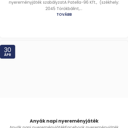
nyereményjáték szabályzatA Patella-96 Kft., (székhely:
2045 Törökbálint,...
TOVÁBB
30
ÁPR
Anyák napi nyereményjáték
Anyák napi nyereményjátékFacebook nyereményjáték