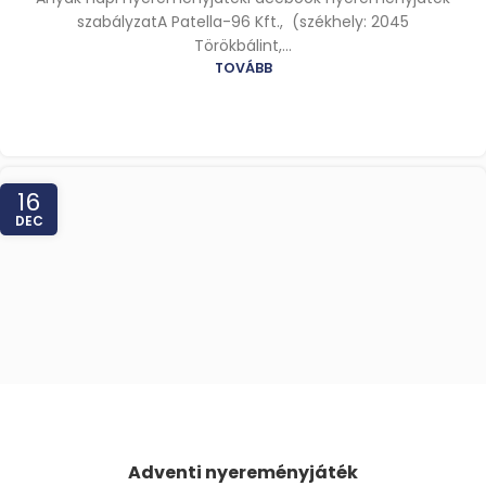
szabályzatA Patella-96 Kft., (székhely: 2045
Törökbálint,...
TOVÁBB
16
DEC
Adventi nyereményjáték