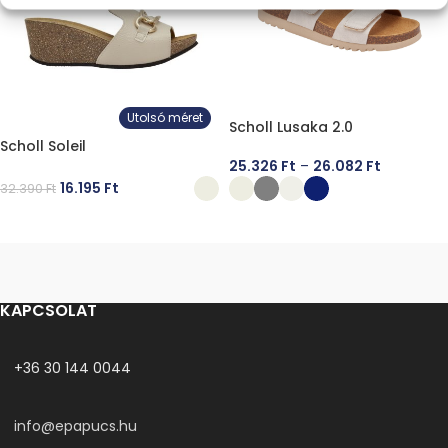
Utolsó méret
Scholl Lusaka 2.0
Scholl Soleil
25.326
Ft
–
26.082
Ft
16.195
Ft
32.390
Ft
OPCIÓK VÁLASZTÁSA
OPCIÓK VÁLASZTÁSA
KAPCSOLAT
+36 30 144 0044
info@epapucs.hu