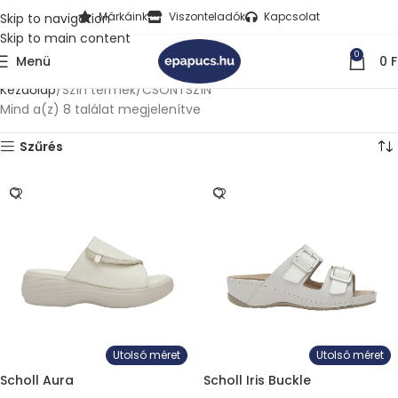
Márkáink
Viszonteladók
Kapcsolat
Skip to navigation
Skip to main content
0
Menü
0
F
Kezdőlap
Szín termék
CSONTSZÍN
Mind a(z) 8 találat megjelenítve
Szűrés
Utolsó méret
Utolsó méret
Scholl Aura
Scholl Iris Buckle