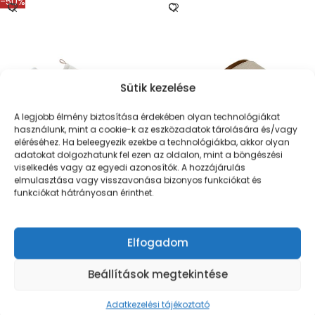
-50%
Sütik kezelése
A legjobb élmény biztosítása érdekében olyan technológiákat
használunk, mint a cookie-k az eszközadatok tárolására és/vagy
Utolsó méret
eléréséhez. Ha beleegyezik ezekbe a technológiákba, akkor olyan
Utolsó méret
adatokat dolgozhatunk fel ezen az oldalon, mint a böngészési
Scholl Rapallo Cross
viselkedés vagy az egyedi azonosítók. A hozzájárulás
Scholl Mercury
elmulasztása vagy visszavonása bizonyos funkciókat és
28.290
Ft
funkciókat hátrányosan érinthet.
18.245
Ft
36.490
Ft
OPCIÓK VÁLASZTÁSA
OPCIÓK VÁLASZTÁSA
Elfogadom
-50%
Beállítások megtekintése
Adatkezelési tájékoztató