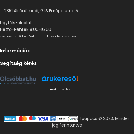
2351 Alsónémedi, GLS Európa utca 5.
Ügyfélszolgálat:
Hétfő-Péntek 8:00-16:00
epapucs.hu - Scholl, Berkemann, Birkenstock webshop
Információk
Segítség kérés
Árukereső.hu
Epapucs © 2023. Minden
jog fenntartva