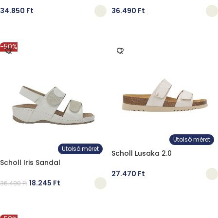
34.850
Ft
36.490
Ft
OPCIÓK VÁLASZTÁSA
OPCIÓK VÁLASZTÁSA
-50%
Utolsó méret
Utolsó méret
Scholl Lusaka 2.0
Scholl Iris Sandal
27.470
Ft
18.245
Ft
36.490
Ft
OPCIÓK VÁLASZTÁSA
OPCIÓK VÁLASZTÁSA