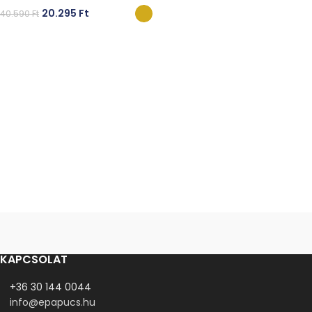
20.295
Ft
40.590
Ft
OPCIÓK VÁLASZTÁSA
KAPCSOLAT
+36 30 144 0044
info@epapucs.hu