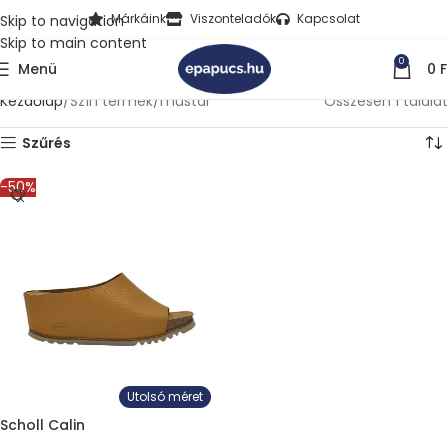
Márkáink
Viszonteladók
Kapcsolat
Skip to navigation
Skip to main content
0
Menü
0
F
Kezdőlap
Szín termék
mustár
Összesen 1 találat
Szűrés
-50%
Utolsó méret
Scholl Calin