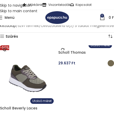
Márkáink
Viszonteladók
Kapcsolat
Skip to navigation
Skip to main content
0
Menü
0
F
Kezdőlap
Szín termék
Olivazöld
Mind a(z) 3 találat megjelenítve
Szűrés
Utolsó méret
-50%
Scholl Thomas
29.637
Ft
OPCIÓK VÁLASZTÁSA
Utolsó méret
Scholl Beverly Laces