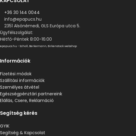
KAPCSOLAT
+36 30 144 0044
info@epapucs.hu
2351 Alsónémedi, GLS Európa utca 5.
Ügyfélszolgálat:
Hétfő-Péntek 8:00-16:00
epapucs.hu - Scholl, Berkemann, Birkenstock webshop
Információk
Fizetési módok
Szállítási információk
Személyes átvétel
Egészségpénztári partnereink
Elállás, Csere, Reklamáció
Segítség kérés
GYIK
Segítség & Kapcsolat