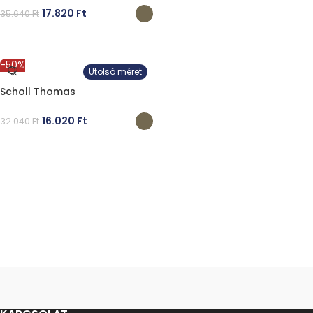
17.820
Ft
35.640
Ft
OPCIÓK VÁLASZTÁSA
-50%
Utolsó méret
Scholl Thomas
16.020
Ft
32.040
Ft
OPCIÓK VÁLASZTÁSA