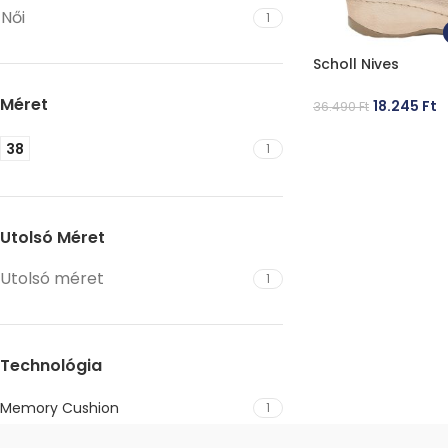
Női
1
Scholl Nives
Méret
18.245
Ft
36.490
Ft
OPCIÓK VÁLASZT
38
1
Utolsó Méret
Utolsó méret
1
Technológia
Memory Cushion
1