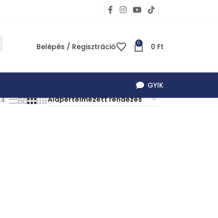
0
Belépés / Regisztráció
0
Ft
GYIK
24