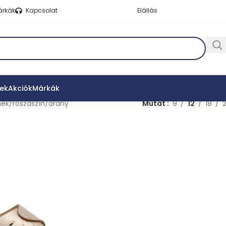
árkák
Kapcsolat
Elállás
ek
Akciók
Márkák
mék
rószaszín/arany
Mutat
9
12
18