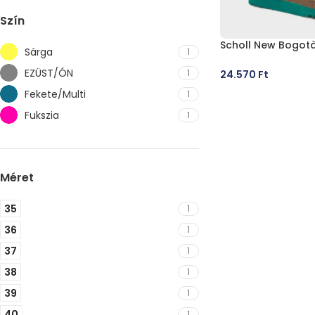
Szín
Scholl New Bogot
Sárga
1
EZÜST/ÓN
1
24.570
Ft
Fekete/Multi
1
OPCIÓK VÁLASZT
Fukszia
1
Méret
35
1
36
1
37
1
38
1
39
1
40
1