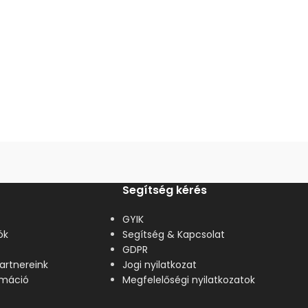
Segítség kérés
GYIK
ók
Segítség & Kapcsolat
GDPR
artnereink
Jogi nyilatkozat
lamáció
Megfelelőségi nyilatkozatok