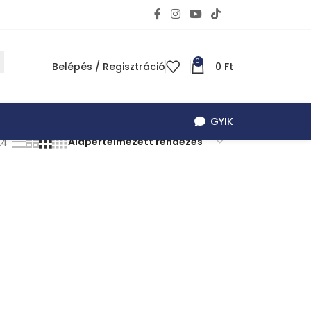
0
Belépés / Regisztráció
0
Ft
GYIK
24