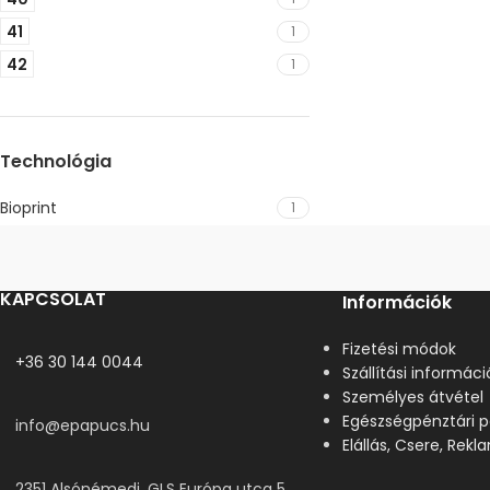
41
1
42
1
Technológia
Bioprint
1
KAPCSOLAT
Információk
Fizetési módok
+36 30 144 0044
Szállítási informáci
Személyes átvétel
Egészségpénztári p
info@epapucs.hu
Elállás, Csere, Rek
2351 Alsónémedi, GLS Európa utca 5.