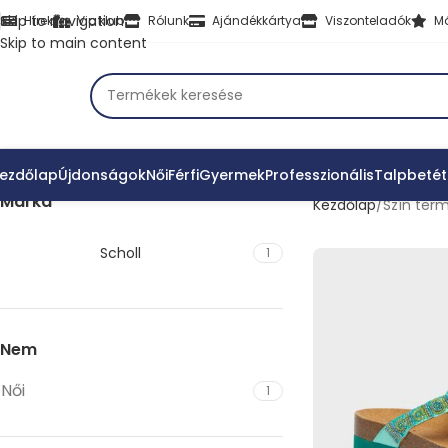
Skip to navigation
Hírek
Vip klub
Rólunk
Ajándékkártya
Viszonteladók
M
Skip to main content
ezdőlap
Újdonságok
Női
Férfi
Gyermek
Professzionális
Talpbetét
Márka
Kezdőlap
Szín ter
Scholl
1
Nem
Női
1