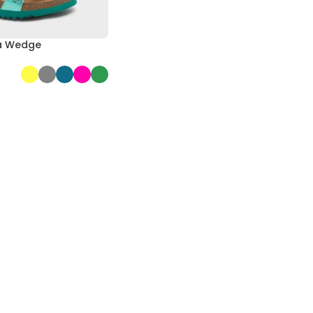
à Wedge
ÁSA