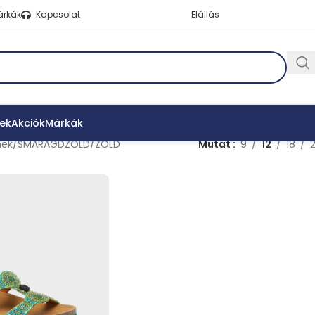
árkák
Kapcsolat
Elállás
ek
Akciók
Márkák
mék
SMARAGDZÖLD/ZÖLD
Mutat
9
12
18