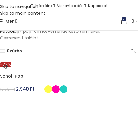
Márkáink
Viszonteladók
Kapcsolat
Skip to navigation
Skip to main content
0
Menü
0
F
Kezdőlap
“pop” címkével rendelkező termékek
Összesen 1 találat
Szűrés
-72%
Scholl Pop
2.940
Ft
10.531
Ft
OPCIÓK VÁLASZTÁSA