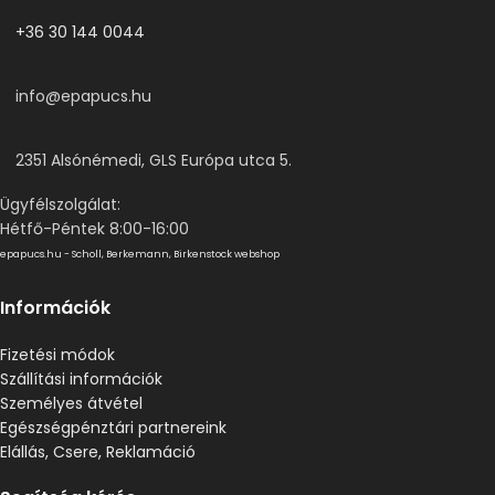
+36 30 144 0044
info@epapucs.hu
2351 Alsónémedi, GLS Európa utca 5.
Ügyfélszolgálat:
Hétfő-Péntek 8:00-16:00
epapucs.hu - Scholl, Berkemann, Birkenstock webshop
Információk
Fizetési módok
Szállítási információk
Személyes átvétel
Egészségpénztári partnereink
Elállás, Csere, Reklamáció