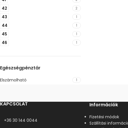
42
2
43
1
44
1
45
1
46
1
Egészségpénztár
Elszámolható
1
KAPCSOLAT
Információk
Fizetési módok
+36 30 144 0044
Szállítási informáci