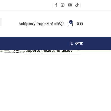
0
Belépés / Regisztráció
0
Ft
GYIK
24