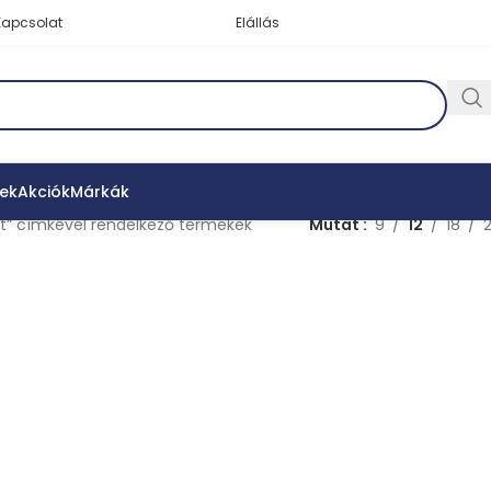
Kapcsolat
Elállás
ek
Akciók
Márkák
ét” címkével rendelkező termékek
Mutat
9
12
18