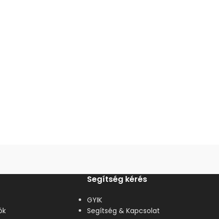
Segítség kérés
GYIK
ók
Segítség & Kapcsolat