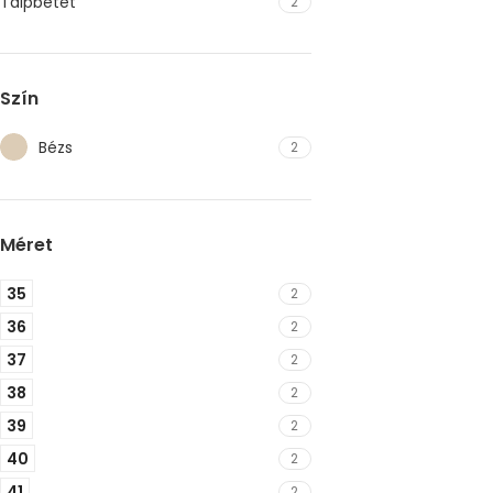
Talpbetét
2
Szín
Bézs
2
Méret
35
2
36
2
37
2
38
2
39
2
40
2
41
2