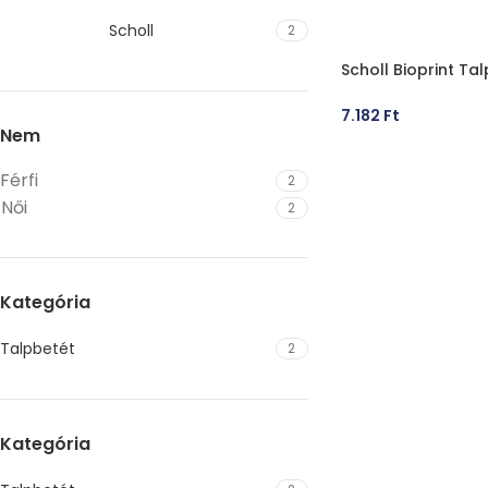
Scholl
2
Scholl Bioprint Ta
7.182
Ft
Nem
OPCIÓK VÁLASZT
Férfi
2
Női
2
Kategória
Talpbetét
2
Kategória