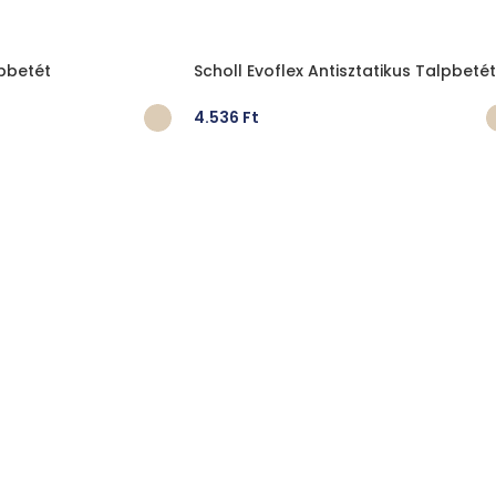
lpbetét
Scholl Evoflex Antisztatikus Talpbetét
4.536
Ft
ÁSA
OPCIÓK VÁLASZTÁSA