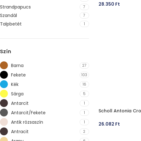
28.350
Ft
Strandpapucs
7
OPCIÓK VÁLASZT
Szandál
7
Talpbetét
1
Szín
Barna
27
Fekete
103
Kék
16
Sárga
5
Antarcit
1
Scholl Antonia Cr
Antarcit/Fekete
1
Antik rózsaszín
1
26.082
Ft
Antracit
2
OPCIÓK VÁLASZT
Arany
6