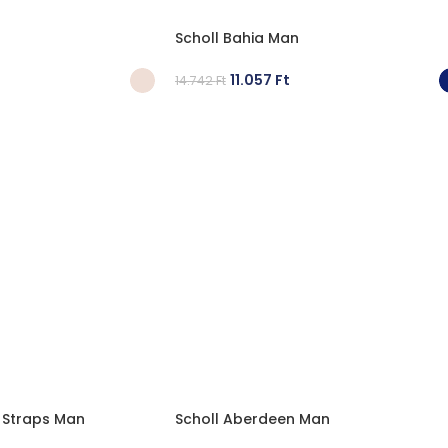
Scholl Bahia Man
11.057
Ft
14.742
Ft
ÁSA
OPCIÓK VÁLASZTÁSA
 Straps Man
Scholl Aberdeen Man