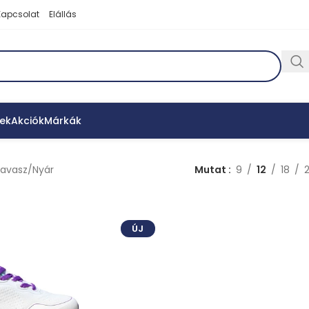
Kapcsolat
Elállás
ek
Akciók
Márkák
avasz/Nyár
Mutat
9
12
18
ÚJ