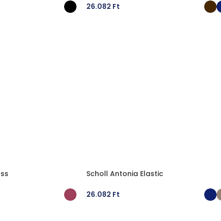
26.082
Ft
ÁSA
OPCIÓK VÁLASZTÁSA
oss
Scholl Antonia Elastic
26.082
Ft
ÁSA
OPCIÓK VÁLASZTÁSA