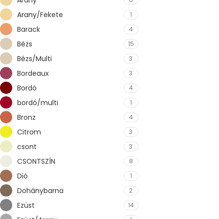
Arany/Fekete
1
Barack
4
Bézs
15
Bézs/Multi
3
Bordeaux
3
Bordó
4
bordó/multi
1
Bronz
4
Citrom
3
csont
3
CSONTSZÍN
8
Dió
1
Dohánybarna
2
Ezüst
14