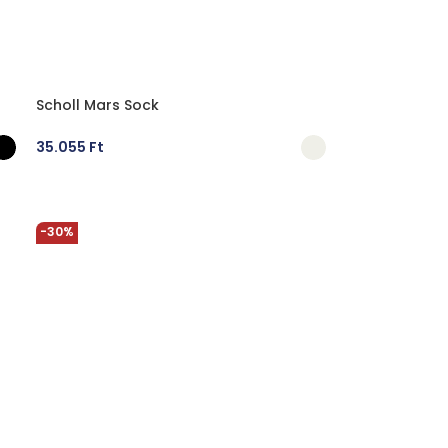
Scholl Mars Sock
35.055
Ft
OPCIÓK VÁLASZTÁSA
-30%