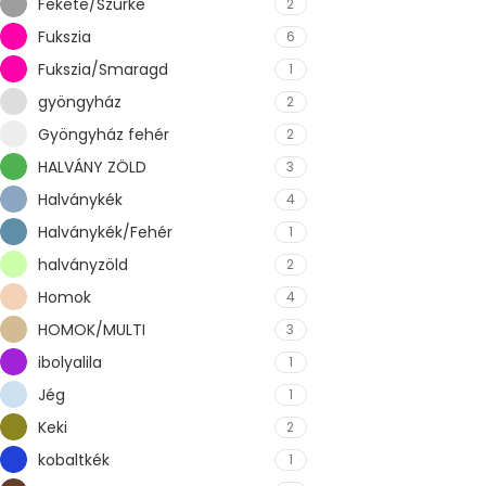
Fekete/Szürke
2
Fukszia
6
Fukszia/Smaragd
1
gyöngyház
2
Gyöngyház fehér
2
HALVÁNY ZÖLD
3
Halványkék
4
Halványkék/Fehér
1
halványzöld
2
Homok
4
HOMOK/MULTI
3
ibolyalila
1
Jég
1
Keki
2
kobaltkék
1