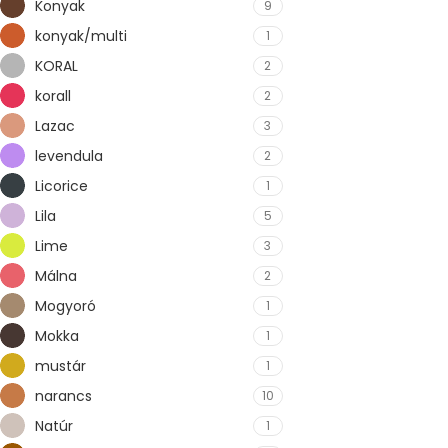
Konyak
9
konyak/multi
1
KORAL
2
korall
2
Lazac
3
levendula
2
Licorice
1
Lila
5
Lime
3
Málna
2
Mogyoró
1
Mokka
1
mustár
1
narancs
10
Natúr
1