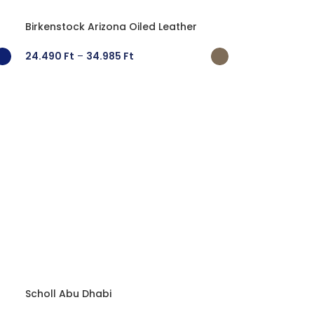
Birkenstock Arizona Oiled Leather
24.490
Ft
–
34.985
Ft
OPCIÓK VÁLASZTÁSA
Scholl Abu Dhabi