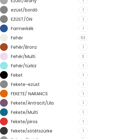
Ezüst/Arany
1
ezüst/bordó
1
EZÜST/ÓN
1
Farmerkék
1
Fehér
53
Fehér/Bronz
1
Fehér/Multi
3
Fehér/türkiz
1
Feket
1
Fekete-ezüst
1
FEKETE/ NARANCS
1
Fekete/Antracit/Lila
1
Fekete/Multi
1
fekete/piros
1
fekete/sötétszürke
1