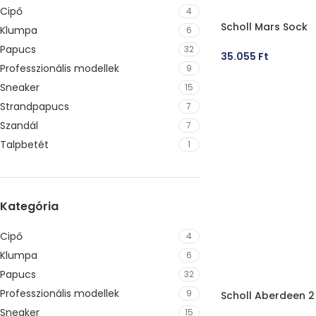
Cipő
4
Scholl Mars Sock
Klumpa
6
Papucs
32
35.055
Ft
Professzionális modellek
9
OPCIÓK VÁLASZT
Sneaker
15
Strandpapucs
7
Szandál
7
Talpbetét
1
Kategória
Cipő
4
Klumpa
6
Papucs
32
Professzionális modellek
9
Scholl Aberdeen 2
Sneaker
15