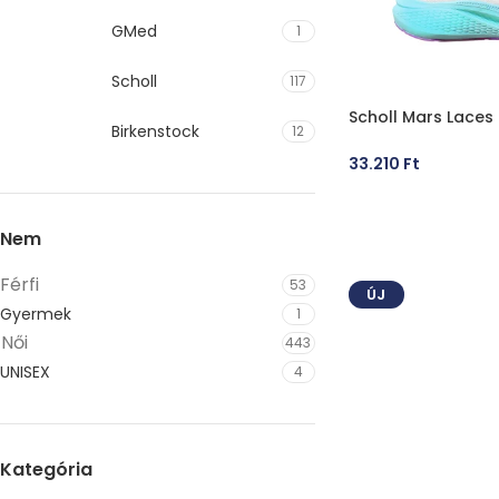
GMed
1
Scholl
117
Scholl Mars Laces
Birkenstock
12
33.210
Ft
OPCIÓK VÁLASZT
Nem
Férfi
53
ÚJ
Gyermek
1
Női
443
UNISEX
4
Kategória