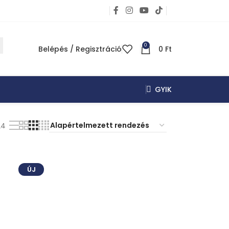
0
Belépés / Regisztráció
0
Ft
GYIK
24
ÚJ