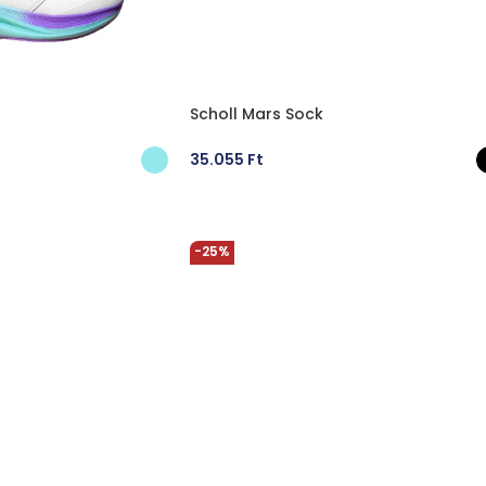
Scholl Mars Sock
35.055
Ft
ÁSA
OPCIÓK VÁLASZTÁSA
-25%