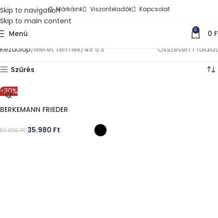
Márkáink
Viszonteladók
Kapcsolat
Skip to navigation
Skip to main content
0
Menü
0
F
Kezdőlap
Méret termék
45 1/3
Összesen 1 találat
Szűrés
-30%
BERKEMANN FRIEDER
35.980
Ft
51.400
Ft
OPCIÓK VÁLASZTÁSA