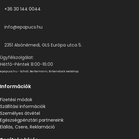
+36 30 144 0044
info@epapucs.hu
2351 Alsónémedi, GLS Európa utca 5.
Ügyfélszolgálat:
Hétfő-Péntek 8:00-16:00
epapucs.hu - Scholl, Berkemann, Birkenstock webshop
Információk
Fizetési módok
Szállítási információk
Személyes átvétel
Egészségpénztári partnereink
Elállás, Csere, Reklamáció