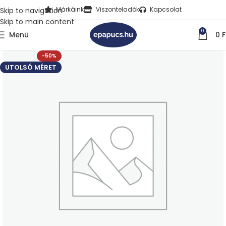
Márkáink
Viszonteladók
Kapcsolat
Skip to navigation
Skip to main content
0
Menü
0
F
-50%
UTOLSÓ MÉRET