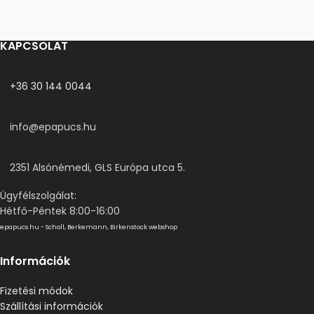
KAPCSOLAT
+36 30 144 0044
info@epapucs.hu
2351 Alsónémedi, GLS Európa utca 5.
Ügyfélszolgálat:
Hétfő-Péntek 8:00-16:00
epapucs.hu - Scholl, Berkemann, Birkenstock webshop
Információk
Fizetési módok
Szállítási információk