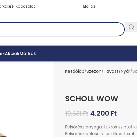
árkák
Kapcsolat
Elállás
ek
Akciók
Márkák
Kezdőlap
Szezon
Tavasz/Nyár
S
SCHOLL WOW
4.200
Ft
10.531
Ft
Felsőrész anyaga: tükrös szintetik
Felsőrész bélése: elasztikus textil