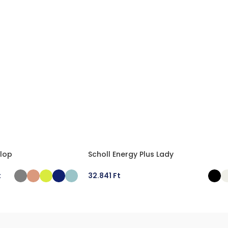
Flop
Scholl Energy Plus Lady
t
32.841
Ft
ÁSA
OPCIÓK VÁLASZTÁSA