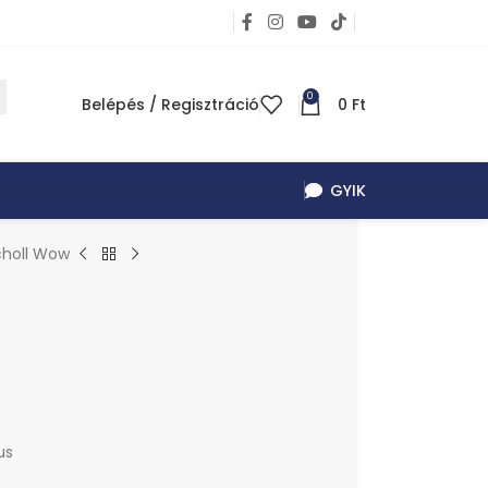
0
Belépés / Regisztráció
0
Ft
GYIK
choll Wow
us