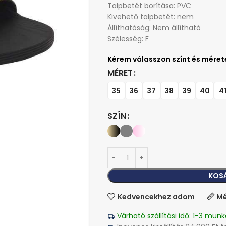
Talpbetét borítása: PVC
Kivehető talpbetét: nem
Állíthatóság: Nem állítható
Szélesség: F
MÉRET
35
36
37
38
39
40
4
SZÍN
KOS
Kedvencekhez adom
Mé
Várható szállítási idő: 1-3 munk