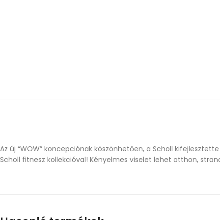
Az új “WOW” koncepciónak köszönhetően, a Scholl kifejlesztette
Scholl fitnesz kollekcióval! Kényelmes viselet lehet otthon, st