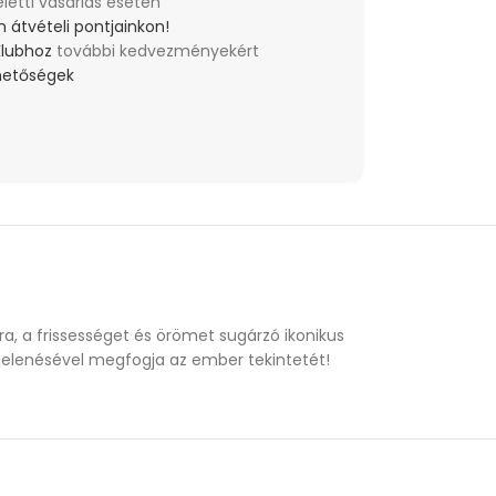
eletti vásárlás esetén
 átvételi pontjainkon!
Klubhoz
további kedvezményekért
lehetőségek
a, a frissességet és örömet sugárzó ikonikus
egjelenésével megfogja az ember tekintetét!