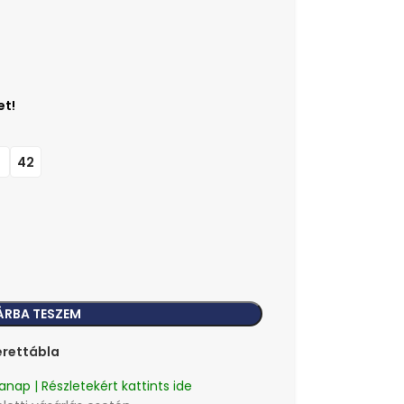
1
42
ÁRBA TESZEM
rettábla
anap | Részletekért kattints ide