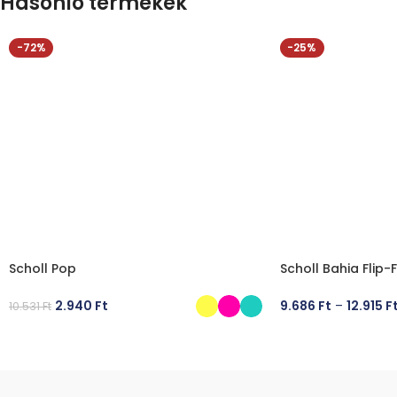
Hasonló termékek
-72%
-25%
Scholl Pop
Scholl Bahia Flip-
2.940
Ft
9.686
Ft
–
12.915
F
10.531
Ft
OPCIÓK VÁLASZTÁSA
OPCIÓK VÁLASZT