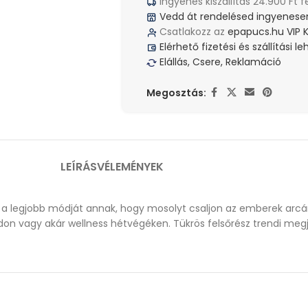
Ingyenes kiszállítás 24.900 Ft f
Vedd át rendelésed ingyenesen
Csatlakozz az
epapucs.hu VIP 
Elérhető fizetési és szállítási 
Elállás, Csere, Reklamáció
Megosztás:
LEÍRÁS
VÉLEMÉNYEK
 a legjobb módját annak, hogy mosolyt csaljon az emberek arcár
randon vagy akár wellness hétvégéken. Tükrös felsőrész trendi m