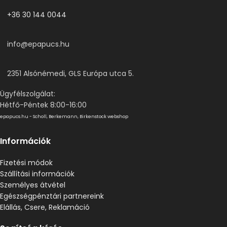
+36 30 144 0044
info@epapucs.hu
2351 Alsónémedi, GLS Európa utca 5.
Ügyfélszolgálat:
Hétfő-Péntek 8:00-16:00
epapucs.hu - Scholl, Berkemann, Birkenstock webshop
Információk
Fizetési módok
Szállítási információk
Személyes átvétel
Egészségpénztári partnereink
Elállás, Csere, Reklamáció