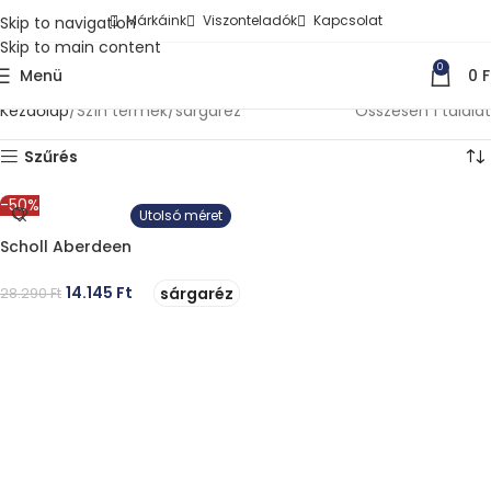
Márkáink
Viszonteladók
Kapcsolat
Skip to navigation
Skip to main content
0
Menü
0
F
Kezdőlap
Szín termék
sárgaréz
Összesen 1 találat
Szűrés
-50%
Utolsó méret
Scholl Aberdeen
14.145
Ft
sárgaréz
28.290
Ft
OPCIÓK VÁLASZTÁSA