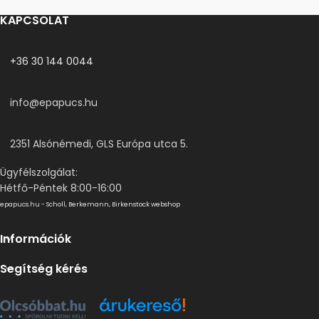
KAPCSOLAT
+36 30 144 0044
info@epapucs.hu
2351 Alsónémedi, GLS Európa utca 5.
Ügyfélszolgálat:
Hétfő-Péntek 8:00-16:00
epapucs.hu - Scholl, Berkemann, Birkenstock webshop
Információk
Segítség kérés