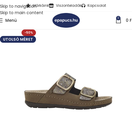
Márkáink
Viszonteladók
Kapcsolat
Skip to navigation
Skip to main content
0
Menü
0
F
-50%
UTOLSÓ MÉRET