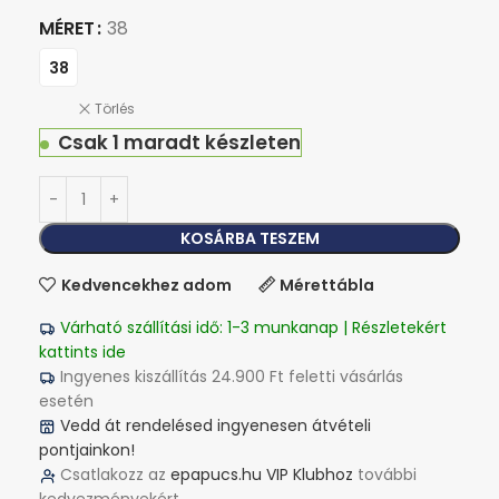
MÉRET
38
38
Törlés
Csak 1 maradt készleten
KOSÁRBA TESZEM
Kedvencekhez adom
Mérettábla
Várható szállítási idő: 1-3 munkanap | Részletekért
kattints ide
Ingyenes kiszállítás 24.900 Ft feletti vásárlás
esetén
Vedd át rendelésed ingyenesen átvételi
pontjainkon!
Csatlakozz az
epapucs.hu VIP Klubhoz
további