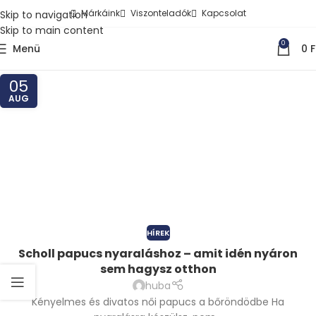
Márkáink
Viszonteladók
Kapcsolat
Skip to navigation
Skip to main content
0
Menü
0
F
05
AUG
HÍREK
Scholl papucs nyaraláshoz – amit idén nyáron
sem hagysz otthon
huba
Kényelmes és divatos női papucs a bőröndödbe Ha