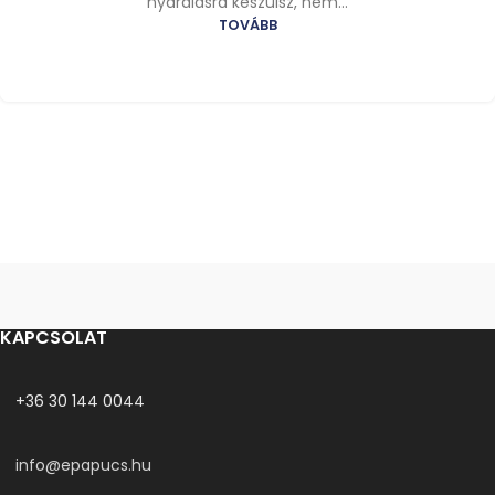
nyaralásra készülsz, nem...
TOVÁBB
KAPCSOLAT
+36 30 144 0044
info@epapucs.hu