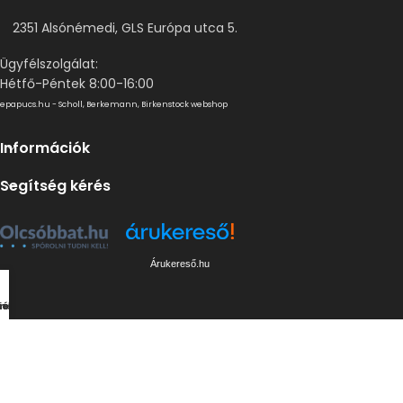
2351 Alsónémedi, GLS Európa utca 5.
Ügyfélszolgálat:
Hétfő-Péntek 8:00-16:00
epapucs.hu - Scholl, Berkemann, Birkenstock webshop
Információk
Segítség kérés
Árukereső.hu
vencek
mékek
osár
iók
Epapucs © 2023. Minden jog fenntartva