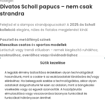
hőséget
Divatos Scholl papucs – nem csak
strandra
Felejtsd el a slampos strandpapucsokat! A
2025‑ös Scholl
kollekció
elegáns, nőies és fiatalos megjelenést kínál.
Pasztell és metálfényű színek
Klasszikus csatos
és
sportos modellek
Letisztult vagy trendi stílusban – remek kiegészítő ruhákhoz,
szoknyához, overálhoz vagy rövidnadrághoz
Sütik kezelése
A legjobb élmény biztosítása érdekében olyan technológiákat
használunk, mint a cookie-k az eszközadatok tárolására és/vagy
eléréséhez. Ha beleegyezik ezekbe a technológiákba, akkor olyan
adatokat dolgozhatunk fel ezen az oldalon, mint a böngészési
viselkedés vagy az egyedi azonosítók. A hozzájárulás
elmulasztása vagy visszavonása bizonyos funkciókat és
funkciókat hátrányosan érinthet.