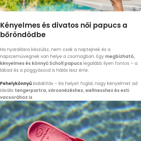
Kényelmes és divatos női papucs a
bőröndödbe
Ha nyaralásra készülsz, nem csak a naptejnek és a
napszemüvegnek van helye a csomagban. Egy
megbízható,
kényelmes és könnyű Scholl papucs
legalább ilyen fontos – a
lábad és a poggyászod is hálás lesz érte.
Pehelykönnyű
kialakítás – kis helyet foglal, nagy kényelmet ad
Ideális
tengerpartra, városnézéshez, wellnesshez és esti
vacsorához is