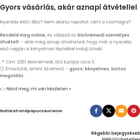
Gyors vásárlás, akár aznapi átvétellel
Nyaralás előtt állsz? Nem akarsz napokat várni a csomagra?
Rendeld meg online
, és válaszd az
Alsónémedi személyes
átvételt
– akár még aznap átveheted, hogy már a nyaralás
első napján is kényelmes léptekkel indulj útnak!
📍 Cím: 2351 Alsónémedi, GLS Európa utca 5.
🕒 Értesítünk, amint átvehető –
gyors, kényelmes, biztos
megoldás.
👉
Nézd meg, mi van készleten »
bahia
strandpapucs
sun
wow
Régebbi bejegyzések
Nélkülözhetetlen