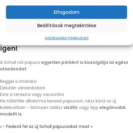
Elfogadom
Beállítások megtekintése
Scholl Bahia modellek
Egyetlen papucs az egész nyaralásra?
Adatkezelési tájékoztató
Igen!
A Scholl női papucs
egyetlen párként is kiszolgálja az egész
utazásodat
:
Reggel a strandra
Délután városnézésre
Este a teraszra vagy vacsorára
Ha többféle alkalomra keresel papucsot, nézz körül az új
kollekcióban – biztosan találsz
vízálló
vagy épp
elegánsabb
modellt is
.
👉
Fedezd fel az új Scholl papucsokat most »