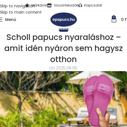
Márkáink
Viszonteladók
Kapcsolat
Skip to navigation
Skip to main content
0
Menü
0
F
HÍREK
Scholl papucs nyaraláshoz –
amit idén nyáron sem hagysz
otthon
On 2025.08.05.