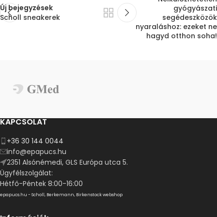
Új bejegyzések
gyógyászati
Scholl sneakerek
segédeszközök
nyaraláshoz: ezeket ne
hagyd otthon soha!
KAPCSOLAT
+36 30 144 0044
info@epapucs.hu
2351 Alsónémedi, GLS Európa utca 5.
Ügyfélszolgálat:
Hétfő-Péntek 8:00-16:00
epapucs.hu - Scholl, Berkemann, Birkenstock webshop