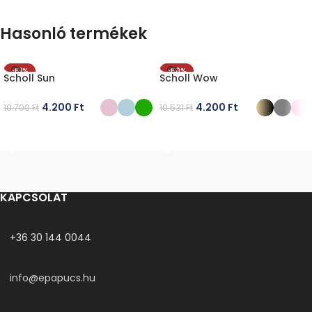
Hasonló termékek
-61%
-60%
Scholl Sun
Scholl Wow
4.200
Ft
4.200
Ft
10.700
Ft
10.531
Ft
OPCIÓK VÁLASZTÁSA
OPCIÓK VÁLASZTÁSA
KAPCSOLAT
+36 30 144 0044
info@epapucs.hu