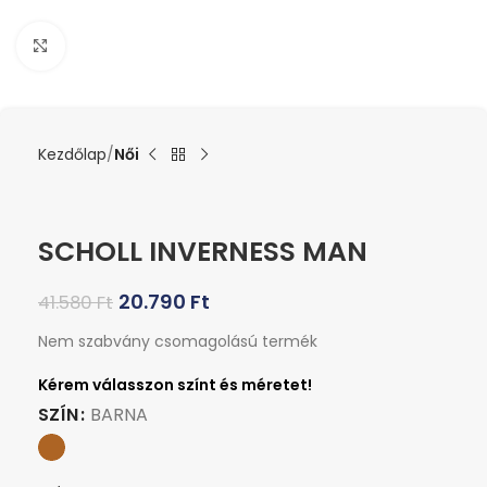
Kattints a nagyításhoz
Kezdőlap
Női
SCHOLL INVERNESS MAN
20.790
Ft
41.580
Ft
Nem szabvány csomagolású termék
SZÍN
BARNA