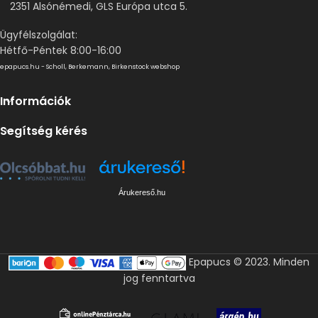
2351 Alsónémedi, GLS Európa utca 5.
Ügyfélszolgálat:
Hétfő-Péntek 8:00-16:00
epapucs.hu - Scholl, Berkemann, Birkenstock webshop
Információk
Segítség kérés
Árukereső.hu
Epapucs © 2023. Minden
jog fenntartva