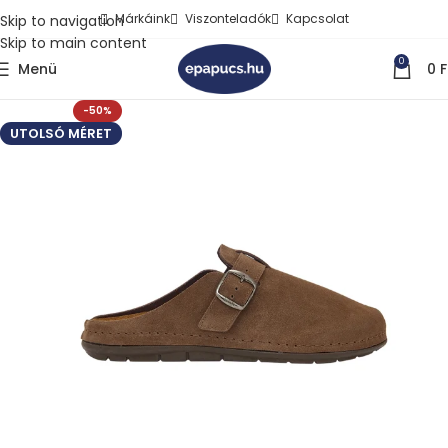
Márkáink
Viszonteladók
Kapcsolat
Skip to navigation
Skip to main content
0
Menü
0
F
-50%
UTOLSÓ MÉRET