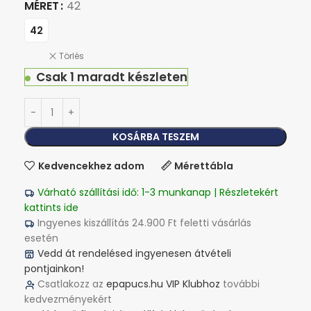
MÉRET
42
42
Törlés
Csak 1 maradt készleten
KOSÁRBA TESZEM
Kedvencekhez adom
Mérettábla
Várható szállítási idő: 1-3 munkanap | Részletekért
kattints ide
Ingyenes kiszállítás 24.900 Ft feletti vásárlás
esetén
Vedd át rendelésed ingyenesen átvételi
pontjainkon!
Csatlakozz az
epapucs.hu VIP Klubhoz
további
kedvezményekért