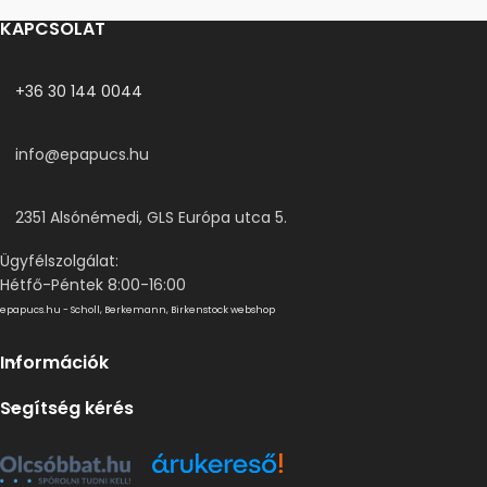
KAPCSOLAT
+36 30 144 0044
info@epapucs.hu
2351 Alsónémedi, GLS Európa utca 5.
Ügyfélszolgálat:
Hétfő-Péntek 8:00-16:00
epapucs.hu - Scholl, Berkemann, Birkenstock webshop
Információk
Segítség kérés