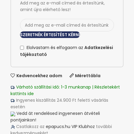
Add meg az e-mail címed és értesítünk,
amint újra elérhető lesz!
SZERETNÉK ÉRTESÍTÉST KÉRNI
Elolvastam és elfogaom az
Adatkezelési
tájékoztató
Kedvencekhez adom
Mérettábla
Várható szállítási idő: 1-3 munkanap | Részletekért
kattints ide
Ingyenes kiszállítás 24.900 Ft feletti vásárlás
esetén
Vedd át rendelésed ingyenesen átvételi
pontjainkon!
Csatlakozz az
epapucs.hu VIP Klubhoz
további
kedvezményekért