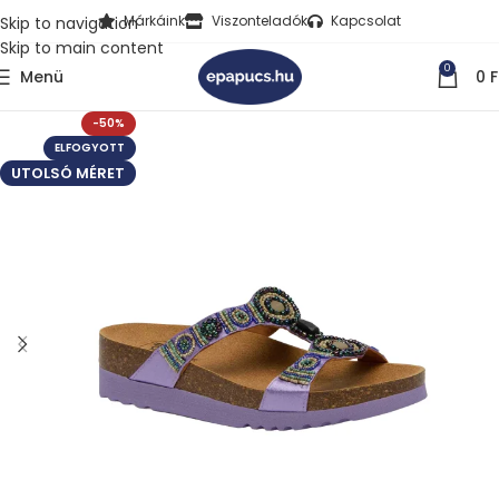
Márkáink
Viszonteladók
Kapcsolat
Skip to navigation
Skip to main content
0
Menü
0
F
-50%
ELFOGYOTT
UTOLSÓ MÉRET