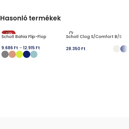
Hasonló termékek
-25%
Scholl Bahia Flip-Flop
Scholl Clog S/Comfort B/S
9.686
Ft
–
12.915
Ft
28.350
Ft
OPCIÓK VÁLASZTÁSA
OPCIÓK VÁLASZTÁSA