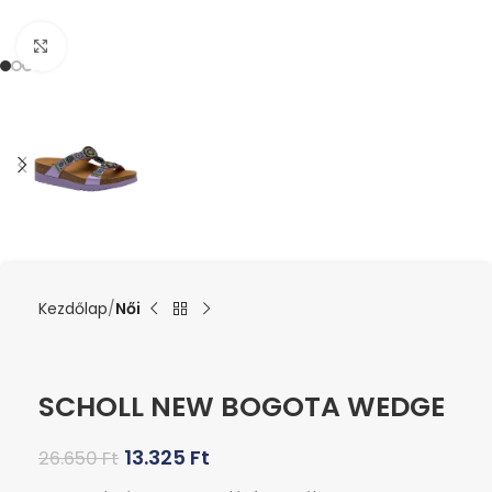
Kattints a nagyításhoz
Kezdőlap
Női
SCHOLL NEW BOGOTA WEDGE
13.325
Ft
26.650
Ft