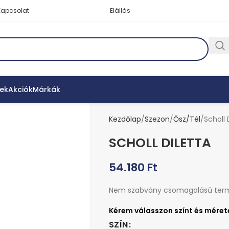
Kapcsolat
Elállás
ek
Akciók
Márkák
Kezdőlap
Szezon
Ősz/Tél
Scholl 
SCHOLL DILETTA
54.180
Ft
Nem szabvány csomagolású ter
SZÍN