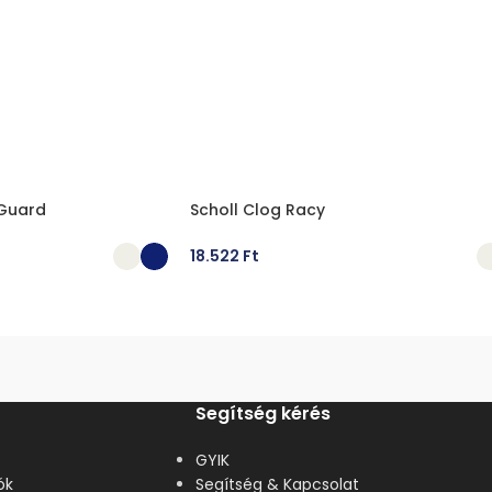
 Guard
Scholl Clog Racy
18.522
Ft
ÁSA
OPCIÓK VÁLASZTÁSA
Segítség kérés
GYIK
ók
Segítség & Kapcsolat