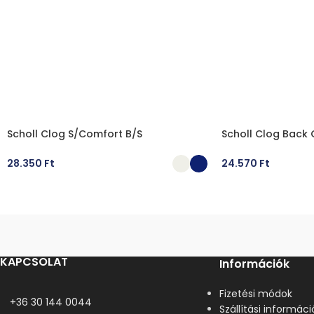
Scholl Clog S/Comfort B/S
Scholl Clog Back
28.350
Ft
24.570
Ft
OPCIÓK VÁLASZTÁSA
OPCIÓK VÁLASZT
KAPCSOLAT
Információk
Fizetési módok
+36 30 144 0044
Szállítási informáci