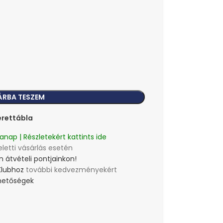
ÁRBA TESZEM
rettábla
anap | Részletekért kattints ide
eletti vásárlás esetén
 átvételi pontjainkon!
Klubhoz
további kedvezményekért
lehetőségek