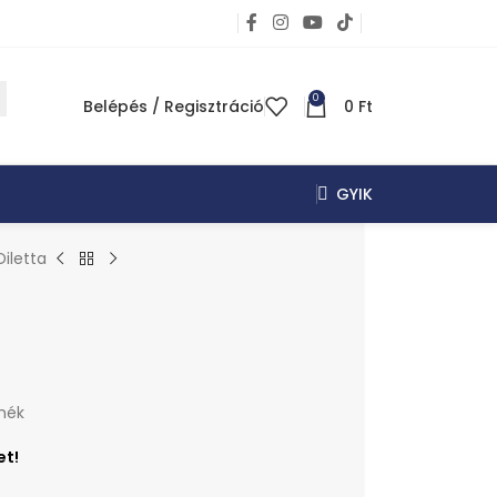
0
Belépés / Regisztráció
0
Ft
GYIK
Diletta
mék