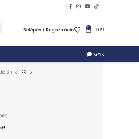
0
Belépés / Regisztráció
0
Ft
GYIK
Elio 24
mék