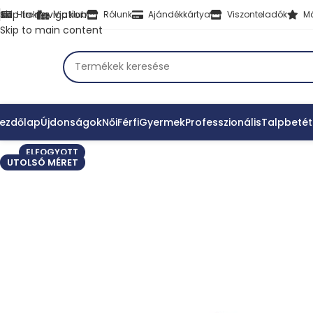
Skip to navigation
Hírek
Vip klub
Rólunk
Ajándékkártya
Viszonteladók
M
Skip to main content
ezdőlap
Újdonságok
Női
Férfi
Gyermek
Professzionális
Talpbetét
ELFOGYOTT
UTOLSÓ MÉRET