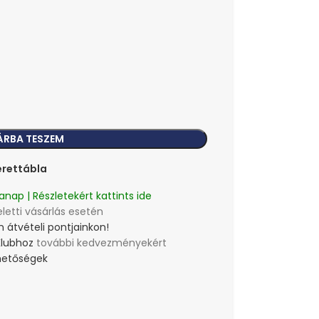
ÁRBA TESZEM
rettábla
anap | Részletekért kattints ide
eletti vásárlás esetén
 átvételi pontjainkon!
Klubhoz
további kedvezményekért
lehetőségek