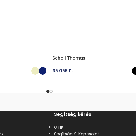
Scholl Thomas
35.055
Ft
ÁSA
OPCIÓK VÁLASZTÁSA
Segítség kérés
GYIK
ók
Segítség & Kapcsolat