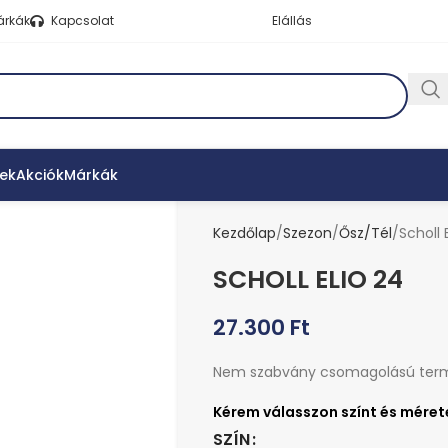
árkák
Kapcsolat
Elállás
ek
Akciók
Márkák
Kezdőlap
Szezon
Ősz/Tél
Scholl 
SCHOLL ELIO 24
27.300
Ft
Nem szabvány csomagolású ter
SZÍN