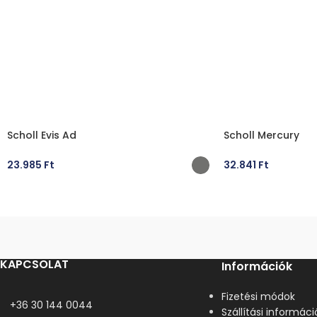
Scholl Evis Ad
Scholl Mercury
23.985
Ft
32.841
Ft
OPCIÓK VÁLASZTÁSA
OPCIÓK VÁLASZT
KAPCSOLAT
Információk
Fizetési módok
+36 30 144 0044
Szállítási informáci