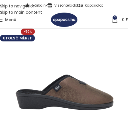
Márkáink
Viszonteladók
Kapcsolat
Skip to navigation
Skip to main content
0
Menü
0
F
-50%
UTOLSÓ MÉRET