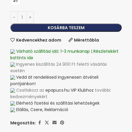
37
KOSÁRBA TESZEM
Kedvencekhez adom
Mérettábla
Várható szállítási idő: 1-3 munkanap | Részletekért
kattints ide
Ingyenes kiszállítás 24.900 Ft feletti vásárlás
esetén
Vedd át rendelésed ingyenesen átvételi
pontjainkon!
Csatlakozz az
epapucs.hu VIP Klubhoz
további
kedvezményekért
Elérhető fizetési és szállítási lehetőségek
Elállás, Csere, Reklamáció
Megosztás: