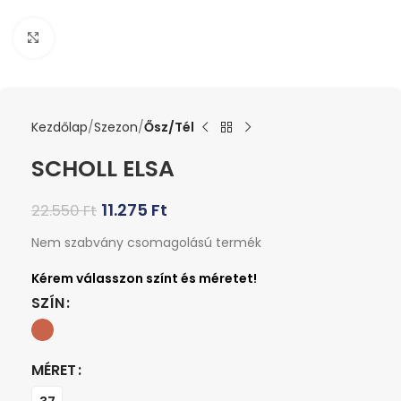
Kattints a nagyításhoz
Kezdőlap
Szezon
Ősz/Tél
SCHOLL ELSA
11.275
Ft
22.550
Ft
Nem szabvány csomagolású termék
SZÍN
MÉRET