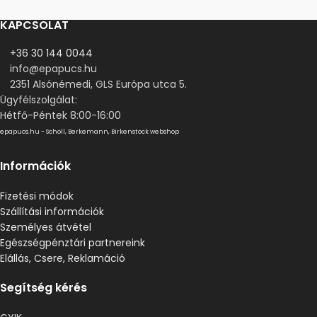
KAPCSOLAT
+36 30 144 0044
info@epapucs.hu
2351 Alsónémedi, GLS Európa utca 5.
Ügyfélszolgálat:
Hétfő-Péntek 8:00-16:00
epapucs.hu - Scholl, Berkemann, Birkenstock webshop
Információk
Fizetési módok
Szállítási információk
Személyes átvétel
Egészségpénztári partnereink
Elállás, Csere, Reklamáció
Segítség kérés