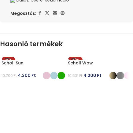
Elállás, Csere, Reklamáció
Megosztás:
Hasonló termékek
-61%
-60%
Scholl Sun
Scholl Wow
4.200
Ft
4.200
Ft
10.700
Ft
10.531
Ft
OPCIÓK VÁLASZTÁSA
OPCIÓK VÁLASZTÁSA