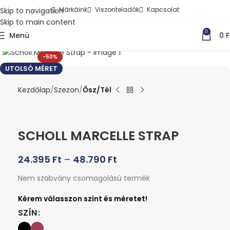
Márkáink
Viszonteladók
Kapcsolat
Skip to navigation
Skip to main content
0
Menü
0
F
Kattints a nagyításhoz
-50%
UTOLSÓ MÉRET
Kezdőlap
Szezon
Ősz/Tél
SCHOLL MARCELLE STRAP
24.395
Ft
–
48.790
Ft
Nem szabvány csomagolású termék
SZÍN