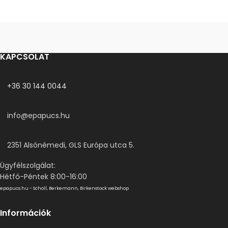
KAPCSOLAT
+36 30 144 0044
info@epapucs.hu
2351 Alsónémedi, GLS Európa utca 5.
Ügyfélszolgálat:
Hétfő-Péntek 8:00-16:00
epapucs.hu - Scholl, Berkemann, Birkenstock webshop
Információk