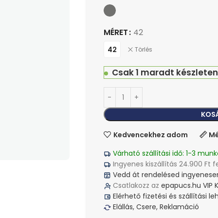
MÉRET
42
42
Törlés
Csak 1 maradt készleten
KOS
Kedvencekhez adom
Mé
Várható szállítási idő: 1-3 munk
Ingyenes kiszállítás 24.900 Ft f
Vedd át rendelésed ingyenesen
Csatlakozz az
epapucs.hu VIP 
Elérhető fizetési és szállítási 
Elállás, Csere, Reklamáció