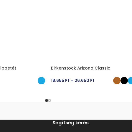
lpbetét
Birkenstock Arizona Classic
18.655
Ft
–
26.650
Ft
ÁSA
OPCIÓK VÁLASZTÁSA
Segítség kérés