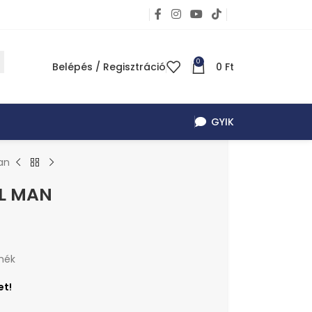
0
Belépés / Regisztráció
0
Ft
GYIK
Man
AL MAN
mék