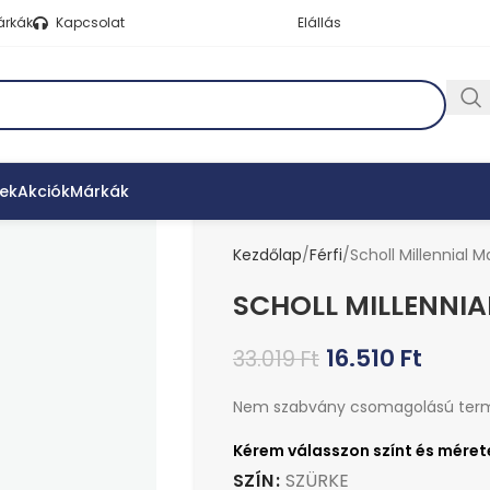
árkák
Kapcsolat
Elállás
ek
Akciók
Márkák
Kezdőlap
Férfi
Scholl Millennial 
SCHOLL MILLENNI
16.510
Ft
33.019
Ft
Nem szabvány csomagolású ter
SZÍN
SZÜRKE