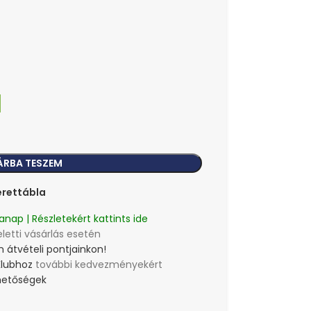
ÁRBA TESZEM
rettábla
anap | Részletekért kattints ide
eletti vásárlás esetén
 átvételi pontjainkon!
Klubhoz
további kedvezményekért
lehetőségek