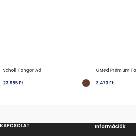
Scholl Tangor Ad
GMed Prémium Ta
23.985
Ft
3.473
Ft
OPCIÓK VÁLASZTÁSA
OPCIÓK VÁLASZT
KAPCSOLAT
Információk