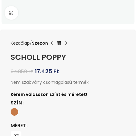
Kattints a nagyításhoz
Kezdőlap
Szezon
SCHOLL POPPY
17.425
Ft
34.850
Ft
Nem szabvány csomagolású termék
SZÍN
MÉRET