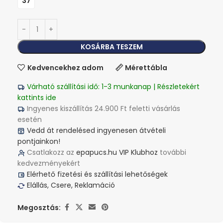
37
KOSÁRBA TESZEM
Kedvencekhez adom
Mérettábla
Várható szállítási idő: 1-3 munkanap | Részletekért
kattints ide
Ingyenes kiszállítás 24.900 Ft feletti vásárlás
esetén
Vedd át rendelésed ingyenesen átvételi
pontjainkon!
Csatlakozz az
epapucs.hu VIP Klubhoz
további
kedvezményekért
Elérhető fizetési és szállítási lehetőségek
Elállás, Csere, Reklamáció
Megosztás: