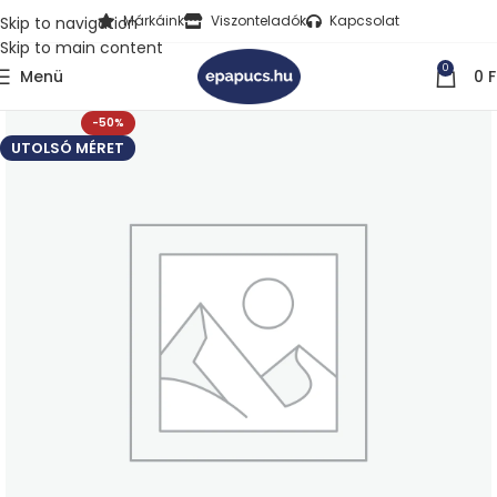
Márkáink
Viszonteladók
Kapcsolat
Skip to navigation
Skip to main content
0
Menü
0
F
-50%
UTOLSÓ MÉRET