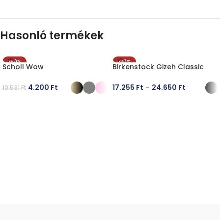
Hasonló termékek
-60%
-30%
Scholl Wow
Birkenstock Gizeh Classic
4.200
Ft
17.255
Ft
–
24.650
Ft
10.531
Ft
OPCIÓK VÁLASZTÁSA
OPCIÓK VÁLASZTÁSA