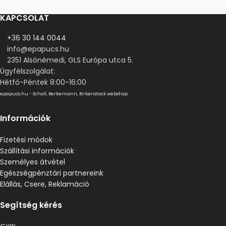
KAPCSOLAT
+36 30 144 0044
info@epapucs.hu
2351 Alsónémedi, GLS Európa utca 5.
Ügyfélszolgálat:
Hétfő-Péntek 8:00-16:00
epapucs.hu - Scholl, Berkemann, Birkenstock webshop
Információk
Fizetési módok
Szállítási információk
Személyes átvétel
Egészségpénztári partnereink
Elállás, Csere, Reklamáció
Segítség kérés