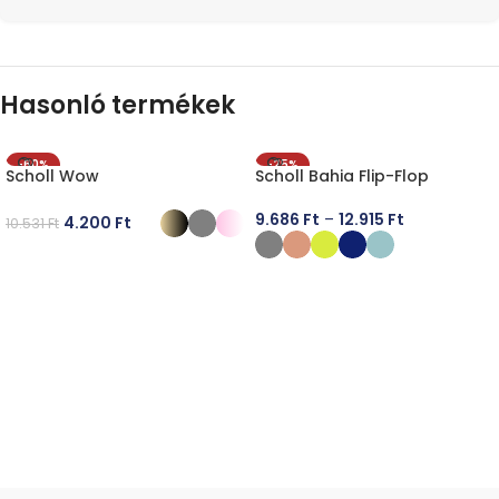
Hasonló termékek
-60%
-25%
Scholl Wow
Scholl Bahia Flip-Flop
9.686
Ft
–
12.915
Ft
4.200
Ft
10.531
Ft
OPCIÓK VÁLASZTÁSA
OPCIÓK VÁLASZTÁSA