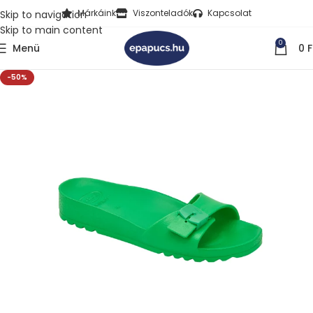
Márkáink
Viszonteladók
Kapcsolat
Skip to navigation
Skip to main content
0
Menü
0
F
-50%