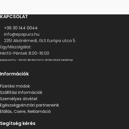
KAPCSOLAT
+36 30 144 0044
info@epapucs.hu
2351 Alsónémedi, GLS Európa utca 5.
Ügyfélszolgálat:
Hétfő-Péntek 8:00-16:00
epapucs.hu - Scholl, Berkemann, Birkenstock webshop
Információk
Fizetési módok
Szállítási információk
Személyes átvétel
Egészségpénztári partnereink
Elállás, Csere, Reklamáció
Segítség kérés