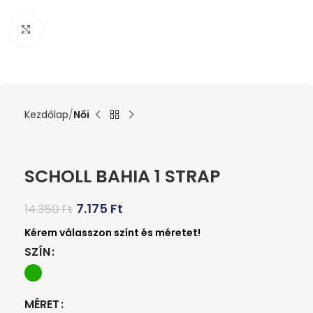
Kattints a nagyításhoz
Kezdőlap
Női
SCHOLL BAHIA 1 STRAP
7.175
Ft
14.350
Ft
SZÍN
MÉRET