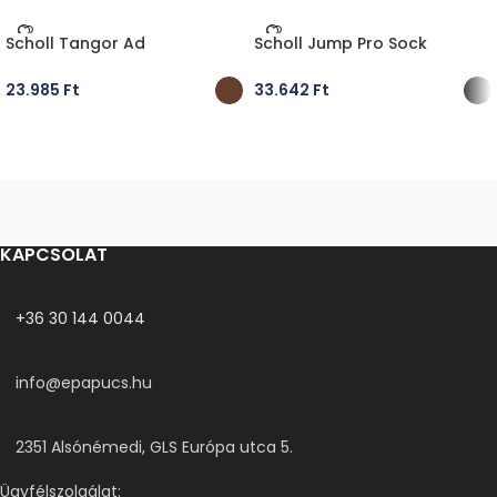
Scholl Tangor Ad
Scholl Jump Pro Sock
23.985
Ft
33.642
Ft
OPCIÓK VÁLASZTÁSA
OPCIÓK VÁLASZTÁSA
KAPCSOLAT
+36 30 144 0044
info@epapucs.hu
2351 Alsónémedi, GLS Európa utca 5.
Ügyfélszolgálat: