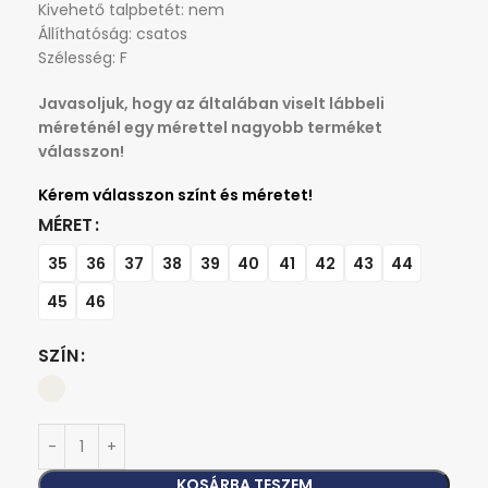
Kivehető talpbetét: nem
Állíthatóság: csatos
Szélesség: F
Javasoljuk, hogy az általában viselt lábbeli
méreténél egy mérettel nagyobb terméket
válasszon!
MÉRET
35
36
37
38
39
40
41
42
43
44
45
46
SZÍN
KOSÁRBA TESZEM