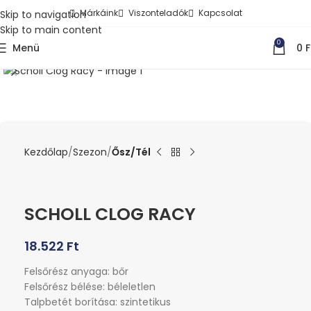
Márkáink
Viszonteladók
Kapcsolat
Skip to navigation
Skip to main content
0
Menü
0
F
Kattints a nagyításhoz
Kezdőlap
Szezon
Ősz/Tél
SCHOLL CLOG RACY
18.522
Ft
Felsőrész anyaga: bőr
Felsőrész bélése: béleletlen
Talpbetét borítása: szintetikus