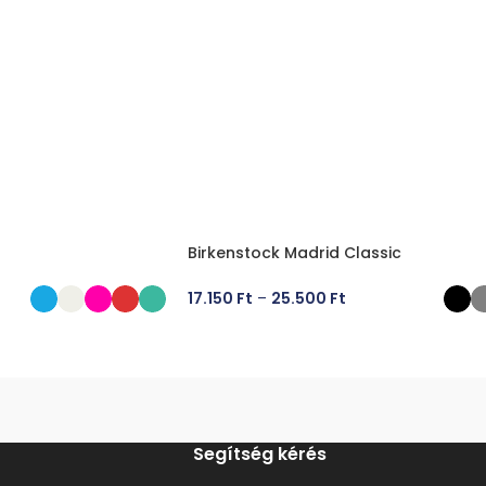
Birkenstock Madrid Classic
17.150
Ft
–
25.500
Ft
ÁSA
OPCIÓK VÁLASZTÁSA
Segítség kérés