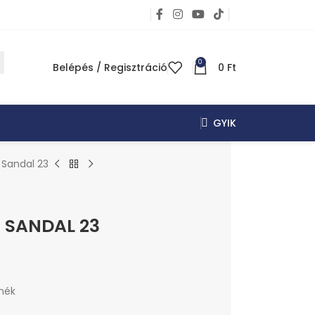
0
Belépés / Regisztráció
0
Ft
GYIK
 Sandal 23
 SANDAL 23
mék