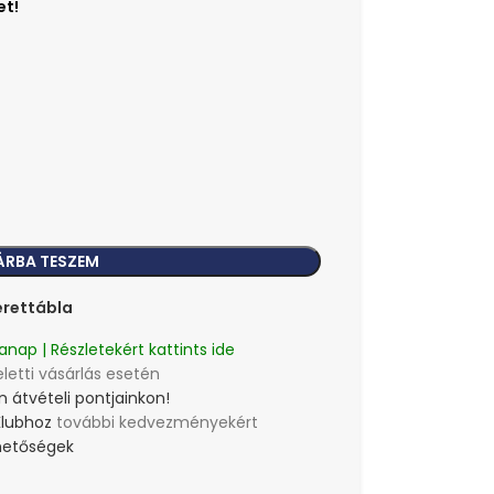
ÁRBA TESZEM
rettábla
anap | Részletekért kattints ide
eletti vásárlás esetén
 átvételi pontjainkon!
Klubhoz
további kedvezményekért
lehetőségek