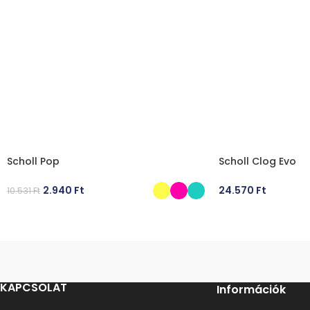
Scholl Pop
Scholl Clog Evo
2.940
Ft
24.570
Ft
10.531
Ft
OPCIÓK VÁLASZTÁSA
OPCIÓK VÁLASZT
KAPCSOLAT
Információk