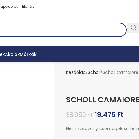
Kapcsolat
Elállás
ek
Akciók
Márkák
Kezdőlap
Scholl
Scholl Camaiore
SCHOLL CAMAIORE
19.475
Ft
38.950
Ft
Nem szabvány csomagolású ter