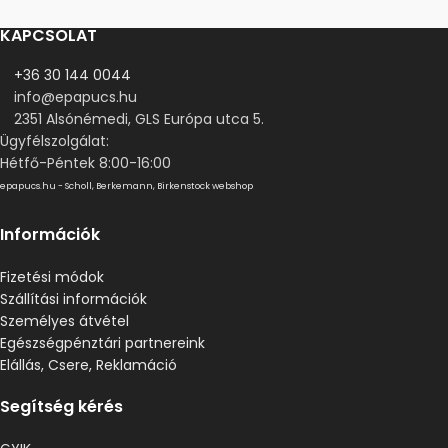
KAPCSOLAT
+36 30 144 0044
info@epapucs.hu
2351 Alsónémedi, GLS Európa utca 5.
Ügyfélszolgálat:
Hétfő-Péntek 8:00-16:00
epapucs.hu - Scholl, Berkemann, Birkenstock webshop
Információk
Fizetési módok
Szállítási információk
Személyes átvétel
Egészségpénztári partnereink
Elállás, Csere, Reklamáció
Segítség kérés