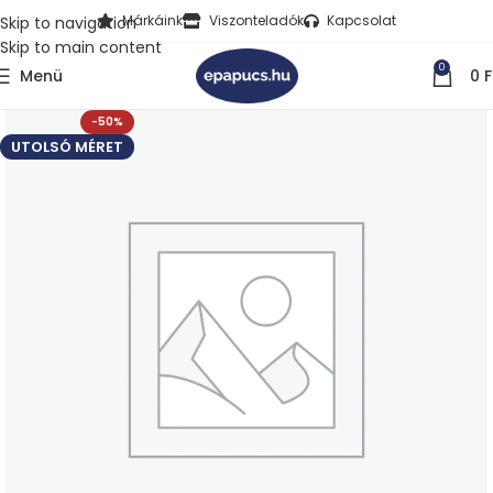
Márkáink
Viszonteladók
Kapcsolat
Skip to navigation
Skip to main content
0
Menü
0
F
-50%
UTOLSÓ MÉRET