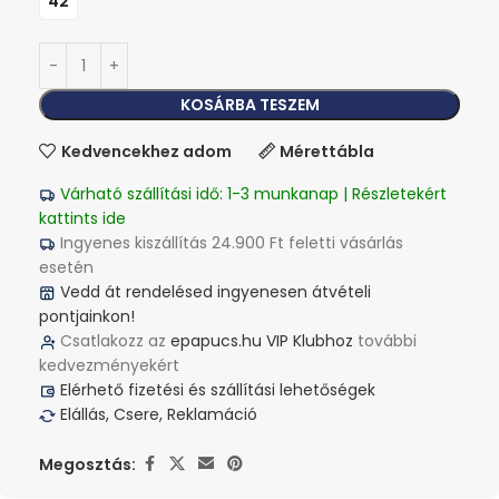
42
KOSÁRBA TESZEM
Kedvencekhez adom
Mérettábla
Várható szállítási idő: 1-3 munkanap | Részletekért
kattints ide
Ingyenes kiszállítás 24.900 Ft feletti vásárlás
esetén
Vedd át rendelésed ingyenesen átvételi
pontjainkon!
Csatlakozz az
epapucs.hu VIP Klubhoz
további
kedvezményekért
Elérhető fizetési és szállítási lehetőségek
Elállás, Csere, Reklamáció
Megosztás: