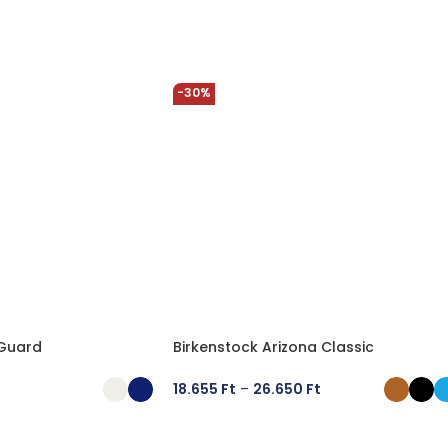
-30%
 Guard
Birkenstock Arizona Classic
18.655
Ft
–
26.650
Ft
ÁSA
OPCIÓK VÁLASZTÁSA