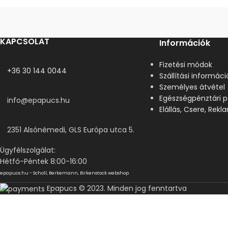
KAPCSOLAT
Információk
Fizetési módok
+36 30 144 0044
Szállítási informáci
Személyes átvétel
Egészségpénztári p
info@epapucs.hu
Elállás, Csere, Rek
2351 Alsónémedi, GLS Európa utca 5.
Ügyfélszolgálat:
Hétfő-Péntek 8:00-16:00
epapucs.hu - Scholl, Berkemann, Birkenstock webshop
Epapucs © 2023. Minden jog fenntartva