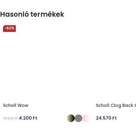
Hasonló termékek
-60%
Scholl Wow
Scholl Clog Back
4.200
Ft
24.570
Ft
10.531
Ft
OPCIÓK VÁLASZTÁSA
OPCIÓK VÁLASZT