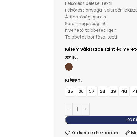
Felsőrész bélése: textil
Felsőrész anyaga: Velúrbőr+elaszt
Állíthatóság: gumis
Sarokmagasság: 50
Kivehető talpbetét: Igen
Talpbetét borítása: textil
SZÍN
MÉRET
35
36
37
38
39
40
4
KOS
Kedvencekhez adom
Mé