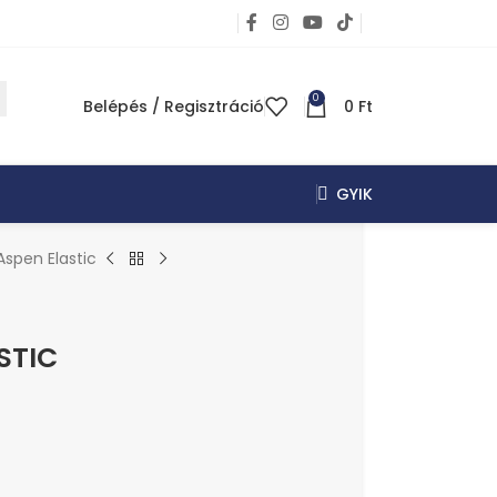
0
Belépés / Regisztráció
0
Ft
GYIK
Aspen Elastic
STIC