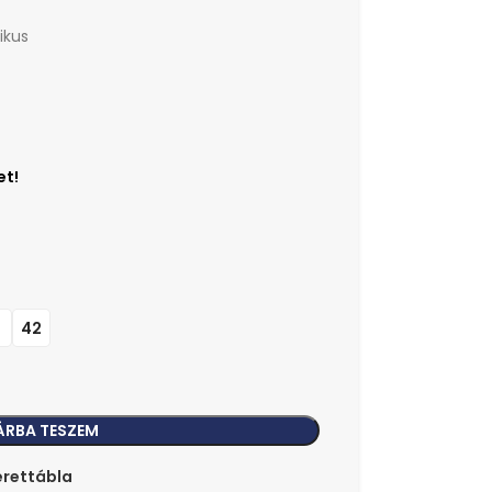
ikus
1
42
ÁRBA TESZEM
rettábla