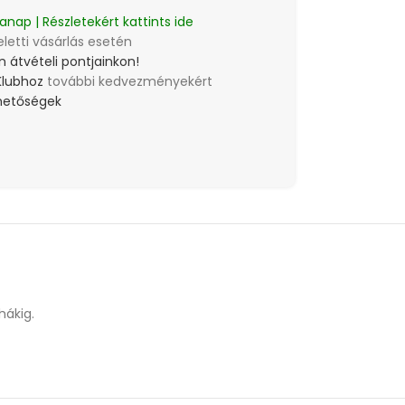
anap | Részletekért kattints ide
eletti vásárlás esetén
 átvételi pontjainkon!
Klubhoz
további kedvezményekért
lehetőségek
hákig.