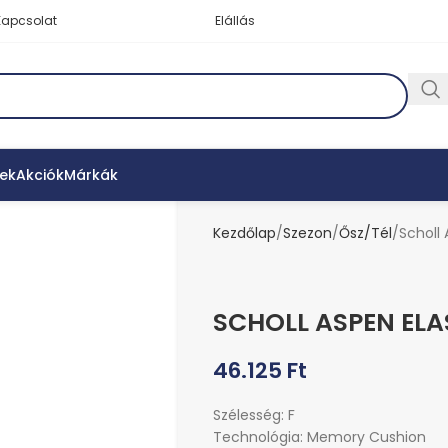
Kapcsolat
Elállás
ek
Akciók
Márkák
Kezdőlap
Szezon
Ősz/Tél
Scholl 
SCHOLL ASPEN ELA
46.125
Ft
Szélesség: F
Technológia: Memory Cushion