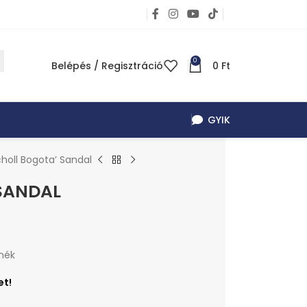
0
Belépés / Regisztráció
0
Ft
GYIK
holl Bogota’ Sandal
SANDAL
mék