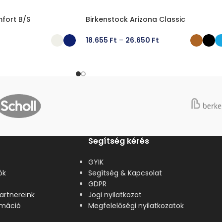
fort B/S
Birkenstock Arizona Classic
18.655
Ft
–
26.650
Ft
ÁSA
OPCIÓK VÁLASZTÁSA
Segítség kérés
GYIK
ók
Segítség & Kapcsolat
GDPR
artnereink
Jogi nyilatkozat
lamáció
Megfelelőségi nyilatkozatok