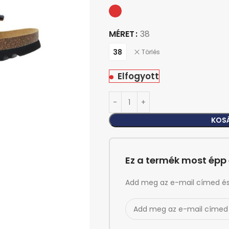
MÉRET
38
38
Törlés
Elfogyott
KOS
Ez a termék most épp 
Add meg az e-mail címed és é