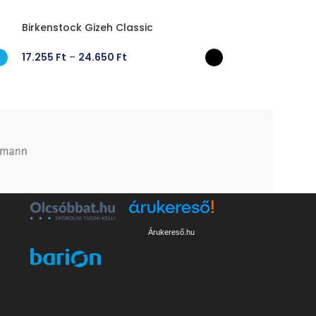
Birkenstock Gizeh Classic
Scholl New Spri
17.255
Ft
–
24.650
Ft
26.307
Ft
OPCIÓK VÁLASZTÁSA
OPCIÓK VÁLA
Árukereső.hu