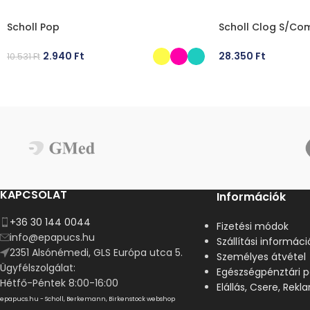
Scholl Pop
Scholl Clog S/Com
2.940
Ft
28.350
Ft
10.531
Ft
OPCIÓK VÁLASZTÁSA
OPCIÓK VÁLASZT
KAPCSOLAT
Információk
+36 30 144 0044
Fizetési módok
info@epapucs.hu
Szállítási informáci
2351 Alsónémedi, GLS Európa utca 5.
Személyes átvétel
Ügyfélszolgálat:
Egészségpénztári p
Hétfő-Péntek 8:00-16:00
Elállás, Csere, Rek
epapucs.hu - Scholl, Berkemann, Birkenstock webshop