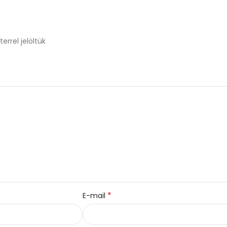
errel jelöltük
*
E-mail