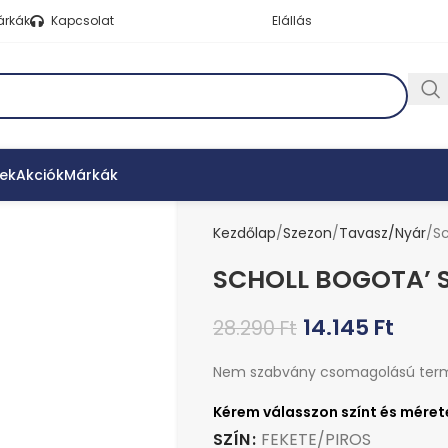
árkák
Kapcsolat
Elállás
ek
Akciók
Márkák
Kezdőlap
Szezon
Tavasz/Nyár
Sc
SCHOLL BOGOTA’ 
14.145
Ft
28.290
Ft
Nem szabvány csomagolású ter
SZÍN
FEKETE/PIROS