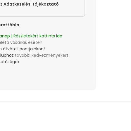
az
Adatkezelési tájékoztató
rettábla
anap | Részletekért kattints ide
eletti vásárlás esetén
 átvételi pontjainkon!
Klubhoz
további kedvezményekért
lehetőségek