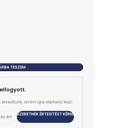
ÁRBA TESZEM
elfogyott.
rtesítünk, amint újra elérhető lesz!
SZERETNÉK ÉRTESÍTÉST KÉRNI