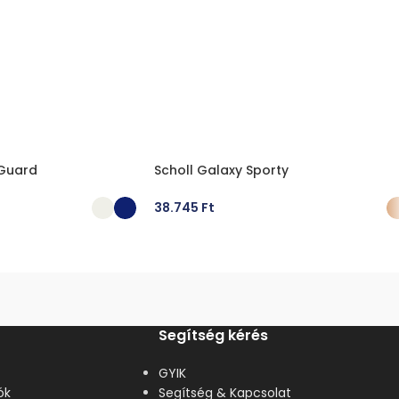
 Guard
Scholl Galaxy Sporty
38.745
Ft
ÁSA
OPCIÓK VÁLASZTÁSA
Segítség kérés
GYIK
ók
Segítség & Kapcsolat