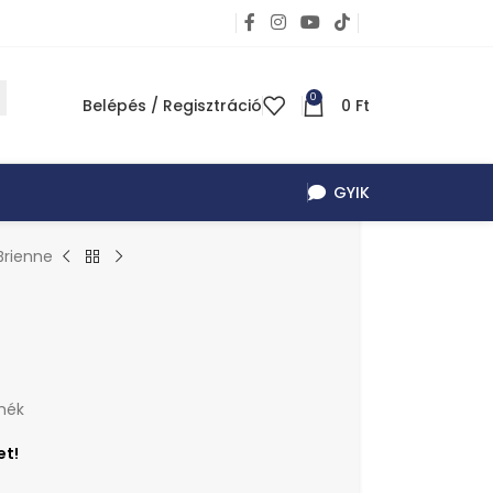
0
Belépés / Regisztráció
0
Ft
GYIK
Brienne
mék