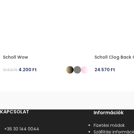
Scholl Wow
Scholl Clog Back
4.200
Ft
24.570
Ft
10.531
Ft
OPCIÓK VÁLASZTÁSA
OPCIÓK VÁLASZT
KAPCSOLAT
Információk
Fizetési módok
+36 30 144 0044
Szállítási informáci