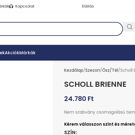
árkák
Kapcsolat
Elállás
ek
Akciók
Márkák
Kezdőlap
Szezon
Ősz/Tél
Scholl 
SCHOLL BRIENNE
24.780
Ft
Nem szabvány csomagolású ter
SZÍN