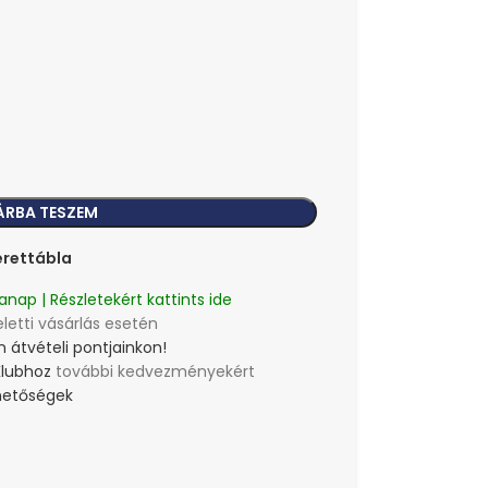
ÁRBA TESZEM
rettábla
anap | Részletekért kattints ide
eletti vásárlás esetén
 átvételi pontjainkon!
Klubhoz
további kedvezményekért
lehetőségek