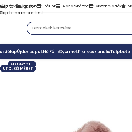
Skip to navigation
Hírek
Vip klub
Rólunk
Ajándékkártya
Viszonteladók
M
Skip to main content
ezdőlap
Újdonságok
Női
Férfi
Gyermek
Professzionális
Talpbetét
ELFOGYOTT
UTOLSÓ MÉRET