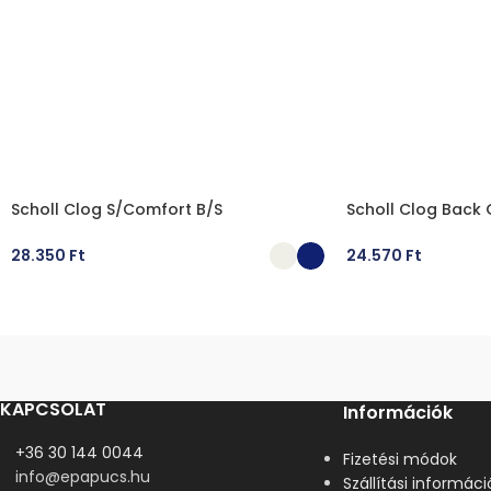
Scholl Clog S/Comfort B/S
Scholl Clog Back
28.350
Ft
24.570
Ft
OPCIÓK VÁLASZTÁSA
OPCIÓK VÁLASZT
KAPCSOLAT
Információk
+36 30 144 0044
Fizetési módok
info@epapucs.hu
Szállítási informáci