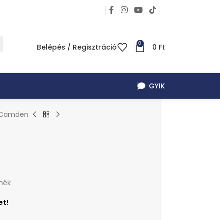
0
Belépés / Regisztráció
0
Ft
GYIK
l Camden
mék