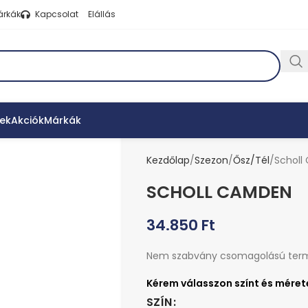
árkák
Kapcsolat
Elállás
ek
Akciók
Márkák
Kezdőlap
Szezon
Ősz/Tél
Schol
SCHOLL CAMDEN
34.850
Ft
Nem szabvány csomagolású ter
SZÍN