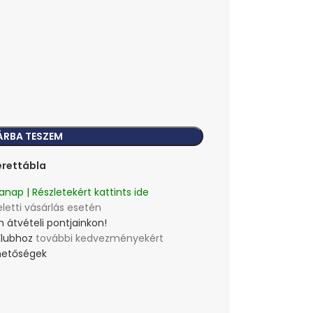
ÁRBA TESZEM
rettábla
anap | Részletekért kattints ide
eletti vásárlás esetén
 átvételi pontjainkon!
Klubhoz
további kedvezményekért
lehetőségek