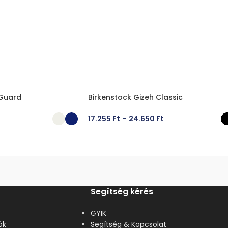
 Guard
Birkenstock Gizeh Classic
17.255
Ft
–
24.650
Ft
ÁSA
OPCIÓK VÁLASZTÁSA
Segítség kérés
GYIK
ók
Segítség & Kapcsolat