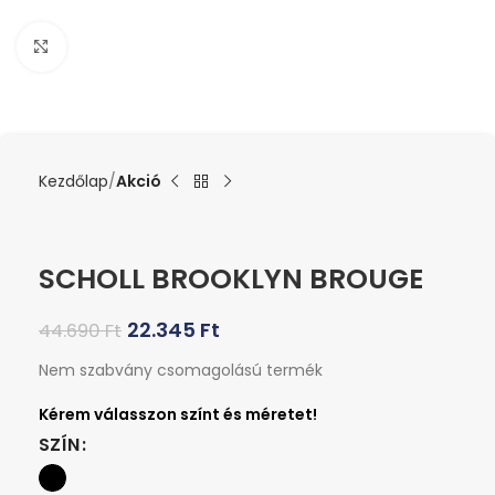
Kattints a nagyításhoz
Kezdőlap
Akció
SCHOLL BROOKLYN BROUGE
22.345
Ft
44.690
Ft
Nem szabvány csomagolású termék
SZÍN