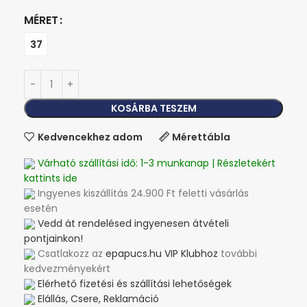
MÉRET
37
KOSÁRBA TESZEM
Kedvencekhez adom
Mérettábla
Várható szállítási idő: 1-3 munkanap | Részletekért
kattints ide
Ingyenes kiszállítás 24.900 Ft feletti vásárlás
esetén
Vedd át rendelésed ingyenesen átvételi
pontjainkon!
Csatlakozz az
epapucs.hu VIP Klubhoz
további
kedvezményekért
Elérhető fizetési és szállítási lehetőségek
Elállás, Csere, Reklamáció