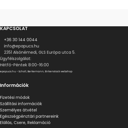
KAPCSOLAT
+36 30 144 0044
info@epapucs.hu
2351 Alsónémedi, GLS Európa utca 5.
Ügyfélszolgálat:
Hétfő-Péntek 8:00-16:00
epapucs.hu - Scholl, Berkemann, Birkenstock webshop
Információk
Fizetési módok
Szállítási információk
Személyes átvétel
Egészségpénztári partnereink
Elállás, Csere, Reklamáció