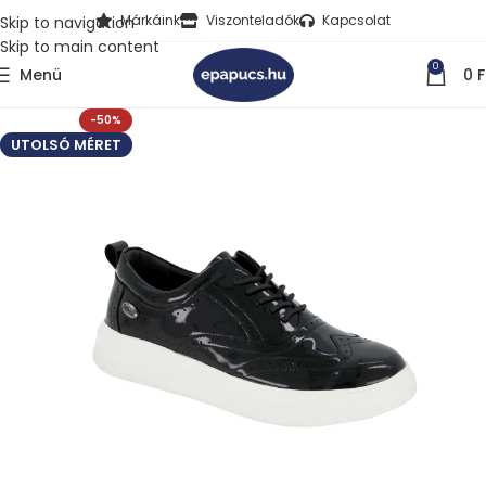
Márkáink
Viszonteladók
Kapcsolat
Skip to navigation
Skip to main content
0
Menü
0
F
-50%
UTOLSÓ MÉRET