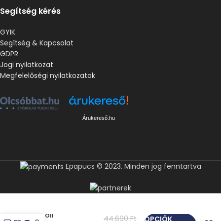
Segítség kérés
GYIK
Segítség & Kapcsolat
GDPR
Jogi nyilatkozat
Megfelelőségi nyilatkozatok
Árukereső.hu
Epapucs © 2023. Minden jog fenntartva
Scholl
44.690
Ft
OPCIÓK