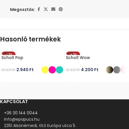
Megosztás:
Hasonló termékek
-72%
-60%
Scholl Pop
Scholl Wow
2.940
Ft
4.200
Ft
10.531
Ft
10.531
Ft
OPCIÓK VÁLASZTÁSA
OPCIÓK VÁLASZTÁSA
KAPCSOLAT
+36 30 144 0044
info@epapucs.hu
2351 Alsónémedi, GLS Európa utca 5.