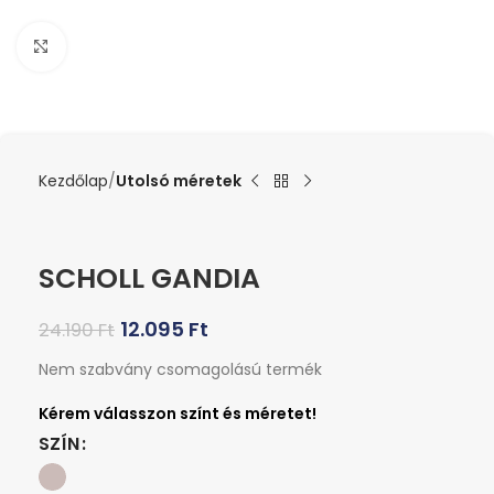
Kattints a nagyításhoz
Kezdőlap
Utolsó méretek
SCHOLL GANDIA
12.095
Ft
24.190
Ft
Nem szabvány csomagolású termék
SZÍN