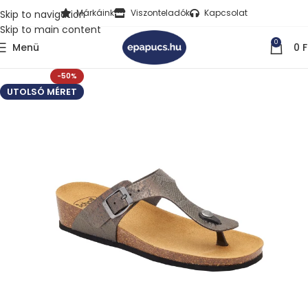
Márkáink
Viszonteladók
Kapcsolat
Skip to navigation
Skip to main content
0
Menü
0
F
-50%
UTOLSÓ MÉRET