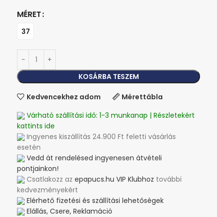
MÉRET
37
KOSÁRBA TESZEM
Kedvencekhez adom
Mérettábla
Várható szállítási idő: 1-3 munkanap | Részletekért
kattints ide
Ingyenes kiszállítás 24.900 Ft feletti vásárlás
esetén
Vedd át rendelésed ingyenesen átvételi
pontjainkon!
Csatlakozz az
epapucs.hu VIP Klubhoz
további
kedvezményekért
Elérhető fizetési és szállítási lehetőségek
Elállás, Csere, Reklamáció