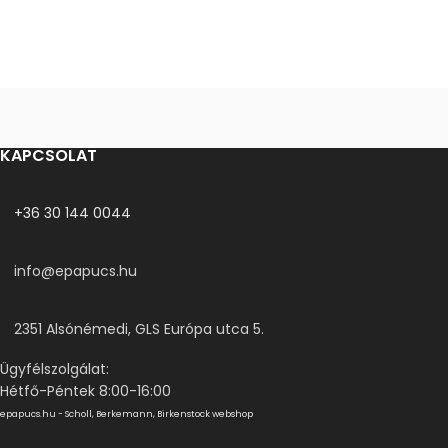
KAPCSOLAT
+36 30 144 0044
info@epapucs.hu
2351 Alsónémedi, GLS Európa utca 5.
Ügyfélszolgálat:
Hétfő-Péntek 8:00-16:00
epapucs.hu - Scholl, Berkemann, Birkenstock webshop