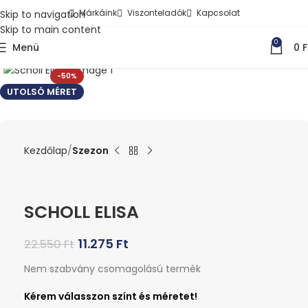
Márkáink
Viszonteladók
Kapcsolat
Skip to navigation
Skip to main content
0
Menü
0
F
Kattints a nagyításhoz
-50%
UTOLSÓ MÉRET
Kezdőlap
Szezon
SCHOLL ELISA
11.275
Ft
22.550
Ft
Nem szabvány csomagolású termék