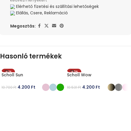
kedvezményekért
Elérhető fizetési és szállítási lehetőségek
Elállás, Csere, Reklamáció
Megosztás:
Hasonló termékek
-61%
-60%
Scholl Sun
Scholl Wow
4.200
Ft
4.200
Ft
10.700
Ft
10.531
Ft
OPCIÓK VÁLASZTÁSA
OPCIÓK VÁLASZTÁSA