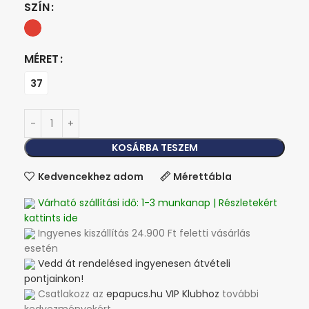
SZÍN
MÉRET
37
KOSÁRBA TESZEM
Kedvencekhez adom
Mérettábla
Várható szállítási idő: 1-3 munkanap | Részletekért
kattints ide
Ingyenes kiszállítás 24.900 Ft feletti vásárlás
esetén
Vedd át rendelésed ingyenesen átvételi
pontjainkon!
Csatlakozz az
epapucs.hu VIP Klubhoz
további