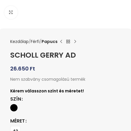
Kattints a nagyításhoz
Kezdőlap
Férfi
Papucs
SCHOLL GERRY AD
26.650
Ft
Nem szabvány csomagolású termék
SZÍN
MÉRET