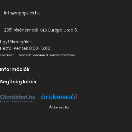
info@epapucs.hu
2351 Alsónémedi, GLS Európa utca 5.
Ügyfélszolgálat:
Hétfő-Péntek 8:00-16:00
epapucs.hu - Scholl, Berkemann, Birkenstock webshop
Információk
Segítség kérés
Árukereső.hu