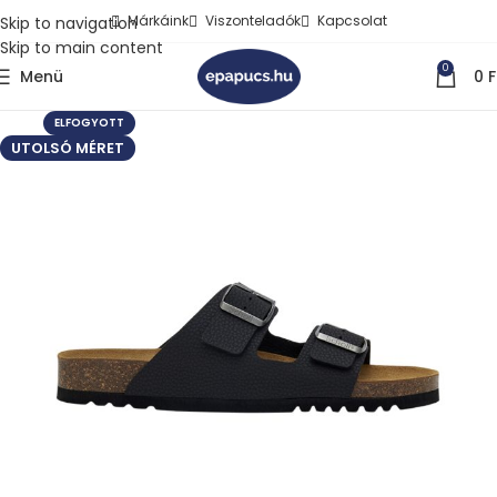
Márkáink
Viszonteladók
Kapcsolat
Skip to navigation
Skip to main content
0
Menü
0
F
ELFOGYOTT
UTOLSÓ MÉRET