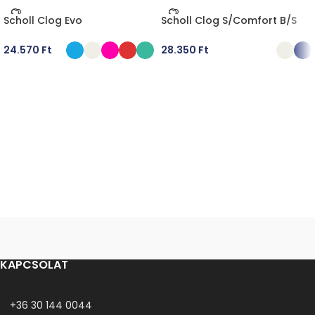
Scholl Clog Evo
Scholl Clog S/Comfort B/S
24.570
Ft
28.350
Ft
OPCIÓK VÁLASZTÁSA
OPCIÓK VÁLASZTÁSA
KAPCSOLAT
+36 30 144 0044