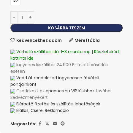
37
KOSÁRBA TESZEM
Kedvencekhez adom
Mérettábla
Várható szállítási idő: 1-3 munkanap | Részletekért
kattints ide
Ingyenes kiszállítás 24.900 Ft feletti vásárlás
esetén
Vedd át rendelésed ingyenesen átvételi
pontjainkon!
Csatlakozz az
epapucs.hu VIP Klubhoz
további
kedvezményekért
Elérhető fizetési és szállítási lehetőségek
Elállás, Csere, Reklamáció
Megosztás: