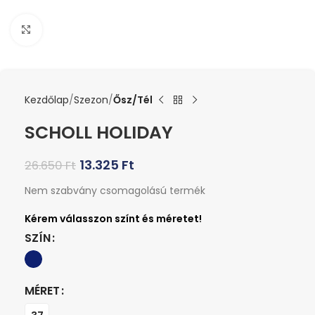
Kattints a nagyításhoz
Kezdőlap
Szezon
Ősz/Tél
SCHOLL HOLIDAY
13.325
Ft
26.650
Ft
Nem szabvány csomagolású termék
SZÍN
MÉRET