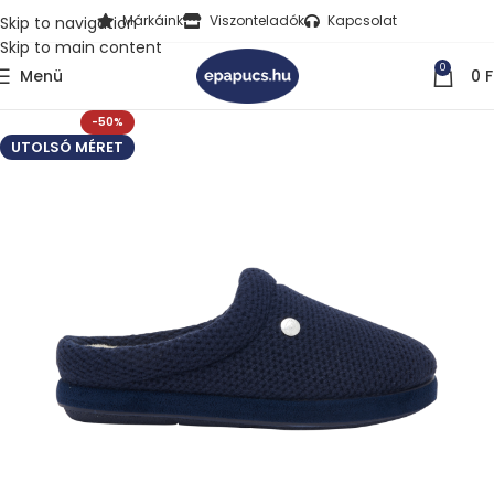
Márkáink
Viszonteladók
Kapcsolat
Skip to navigation
Skip to main content
0
Menü
0
F
-50%
UTOLSÓ MÉRET