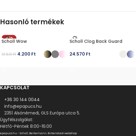
Hasonló termékek
-60%
Scholl Wow
Scholl Clog Back Guard
4.200
Ft
24.570
Ft
10.531
Ft
OPCIÓK VÁLASZTÁSA
OPCIÓK VÁLASZTÁSA
KAPCSOLAT
+36 30 144 0044
info@epapucs.hu
2351 Alsónémedi, GLS Európa utca 5.
Ügyfélszolgálat:
Hétfő-Péntek 8:00-16:00
epapucs.hu - Scholl, Berkemann, Birkenstock webshop