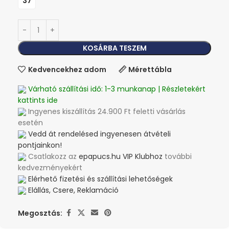
37
KOSÁRBA TESZEM
Kedvencekhez adom
Mérettábla
Várható szállítási idő: 1-3 munkanap | Részletekért
kattints ide
Ingyenes kiszállítás 24.900 Ft feletti vásárlás
esetén
Vedd át rendelésed ingyenesen átvételi
pontjainkon!
Csatlakozz az
epapucs.hu VIP Klubhoz
további
kedvezményekért
Elérhető fizetési és szállítási lehetőségek
Elállás, Csere, Reklamáció
Megosztás: