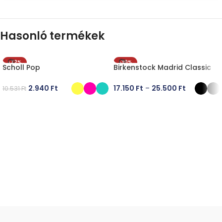
Hasonló termékek
-72%
-30%
Scholl Pop
Birkenstock Madrid Classic
2.940
Ft
17.150
Ft
–
25.500
Ft
10.531
Ft
OPCIÓK VÁLASZTÁSA
OPCIÓK VÁLASZTÁSA