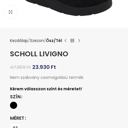
Kattints a nagyításhoz
Kezdőlap
Szezon
Ősz/Tél
SCHOLL LIVIGNO
23.930
Ft
47.859
Ft
Nem szabvány csomagolású termék
SZÍN
MÉRET