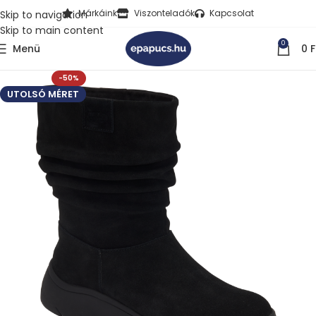
Márkáink
Viszonteladók
Kapcsolat
Skip to navigation
Skip to main content
0
Menü
0
F
-50%
UTOLSÓ MÉRET