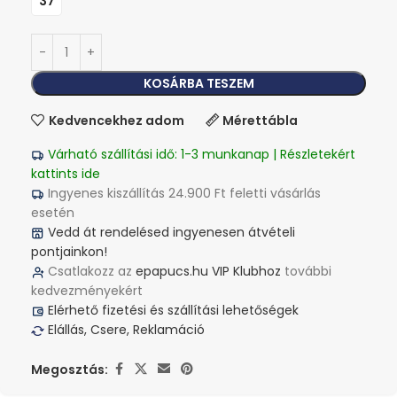
37
KOSÁRBA TESZEM
Kedvencekhez adom
Mérettábla
Várható szállítási idő: 1-3 munkanap | Részletekért
kattints ide
Ingyenes kiszállítás 24.900 Ft feletti vásárlás
esetén
Vedd át rendelésed ingyenesen átvételi
pontjainkon!
Csatlakozz az
epapucs.hu VIP Klubhoz
további
kedvezményekért
Elérhető fizetési és szállítási lehetőségek
Elállás, Csere, Reklamáció
Megosztás: