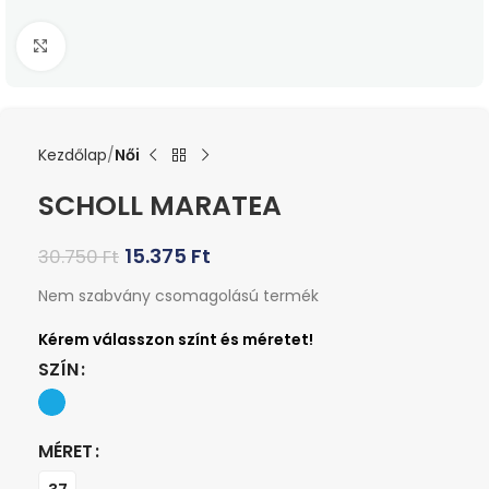
Kattints a nagyításhoz
Kezdőlap
Női
SCHOLL MARATEA
15.375
Ft
30.750
Ft
Nem szabvány csomagolású termék
SZÍN
MÉRET