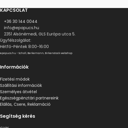
KAPCSOLAT
+36 30 144 0044
info@epapucs.hu
2351 Alsónémedi, GLS Európa utca 5.
Ügyfélszolgálat:
Hétfő-Péntek 8:00-16:00
epapucs.hu - Scholl, Berkemann, Birkenstock webshop
Információk
Fizetési módok
Szállítási információk
Személyes átvétel
Egészségpénztári partnereink
Elállás, Csere, Reklamáció
Segítség kérés