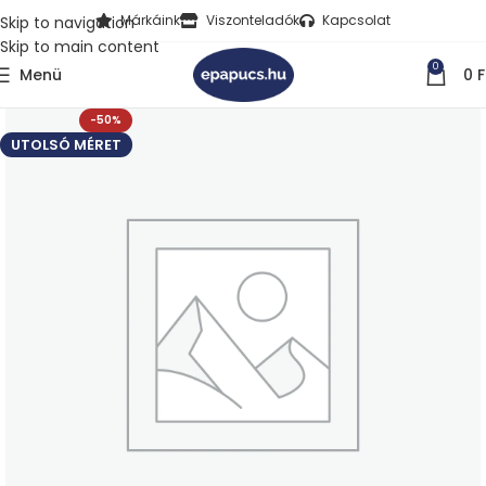
Márkáink
Viszonteladók
Kapcsolat
Skip to navigation
Skip to main content
0
Menü
0
F
-50%
UTOLSÓ MÉRET