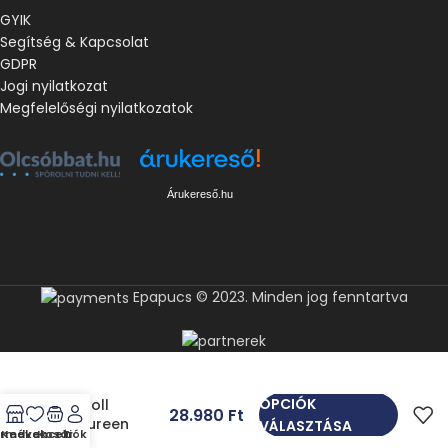
GYIK
Segítség & Kapcsolat
GDPR
Jogi nyilatkozat
Megfelelőségi nyilatkozatok
Árukereső.hu
Epapucs © 2023. Minden jog fenntartva
OPCIÓK
Scholl
28.980
Ft
Maureen
VÁLASZTÁSA
rmékek
Kedvencek
Kosár
Fiók