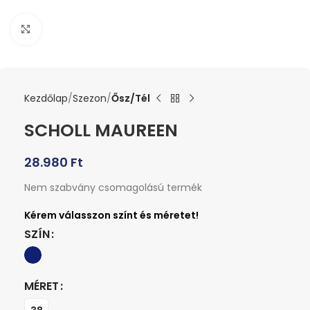
Kattints a nagyításhoz
Kezdőlap
Szezon
Ősz/Tél
SCHOLL MAUREEN
28.980
Ft
Nem szabvány csomagolású termék
SZÍN
MÉRET