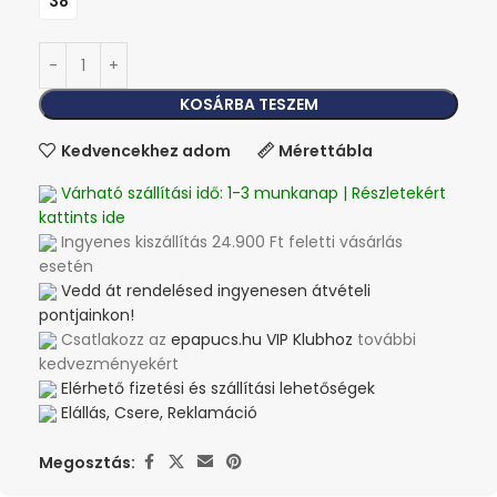
38
KOSÁRBA TESZEM
Kedvencekhez adom
Mérettábla
Várható szállítási idő: 1-3 munkanap | Részletekért
kattints ide
Ingyenes kiszállítás 24.900 Ft feletti vásárlás
esetén
Vedd át rendelésed ingyenesen átvételi
pontjainkon!
Csatlakozz az
epapucs.hu VIP Klubhoz
további
kedvezményekért
Elérhető fizetési és szállítási lehetőségek
Elállás, Csere, Reklamáció
Megosztás: