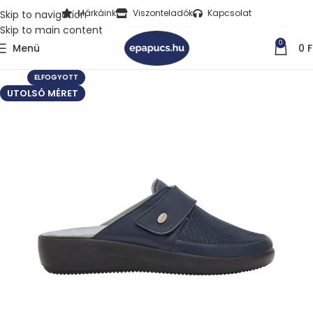
Márkáink
Viszonteladók
Kapcsolat
Skip to navigation
Skip to main content
0
Menü
0
F
ELFOGYOTT
UTOLSÓ MÉRET