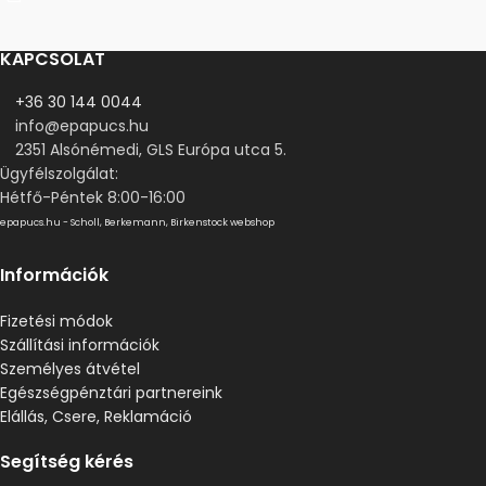
KAPCSOLAT
+36 30 144 0044
info@epapucs.hu
2351 Alsónémedi, GLS Európa utca 5.
Ügyfélszolgálat:
Hétfő-Péntek 8:00-16:00
epapucs.hu - Scholl, Berkemann, Birkenstock webshop
Információk
Fizetési módok
Szállítási információk
Személyes átvétel
Egészségpénztári partnereink
Elállás, Csere, Reklamáció
Segítség kérés