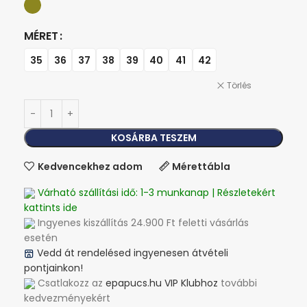
MÉRET
35
36
37
38
39
40
41
42
Törlés
KOSÁRBA TESZEM
Kedvencekhez adom
Mérettábla
Várható szállítási idő: 1-3 munkanap | Részletekért
kattints ide
Ingyenes kiszállítás 24.900 Ft feletti vásárlás
esetén
Vedd át rendelésed ingyenesen átvételi
pontjainkon!
Csatlakozz az
epapucs.hu VIP Klubhoz
további
kedvezményekért