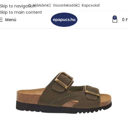
Márkáink
Viszonteladók
Kapcsolat
Skip to navigation
Skip to main content
0
Menü
0
F