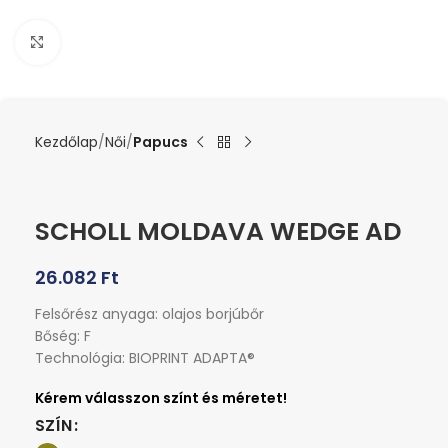
Kattints a nagyításhoz
Kezdőlap
Női
Papucs
SCHOLL MOLDAVA WEDGE AD
26.082
Ft
Felsőrész anyaga: olajos borjúbőr
Bőség: F
Technológia: BIOPRINT ADAPTA®
SZÍN