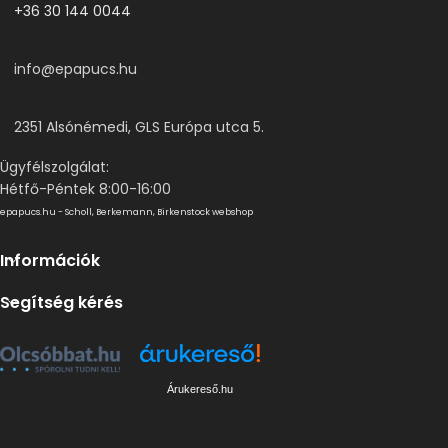
+36 30 144 0044
info@epapucs.hu
2351 Alsónémedi, GLS Európa utca 5.
Ügyfélszolgálat:
Hétfő-Péntek 8:00-16:00
epapucs.hu - Scholl, Berkemann, Birkenstock webshop
Információk
Segítség kérés
Árukereső.hu