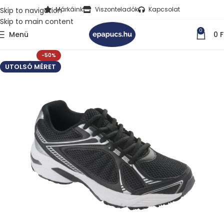
Márkáink
Viszonteladók
Kapcsolat
Skip to navigation
Skip to main content
0
Menü
0
F
-50%
UTOLSÓ MÉRET