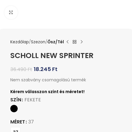
Kattints a nagyításhoz
Kezdőlap
Szezon
Ősz/Tél
SCHOLL NEW SPRINTER
18.245
Ft
36.490
Ft
Nem szabvány csomagolású termék
SZÍN
FEKETE
MÉRET
37