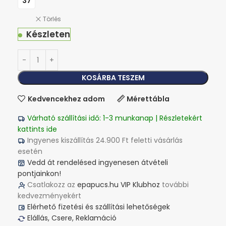
37
Törlés
Készleten
KOSÁRBA TESZEM
Kedvencekhez adom
Mérettábla
Várható szállítási idő: 1-3 munkanap | Részletekért
kattints ide
Ingyenes kiszállítás 24.900 Ft feletti vásárlás
esetén
Vedd át rendelésed ingyenesen átvételi
pontjainkon!
Csatlakozz az
epapucs.hu VIP Klubhoz
további
kedvezményekért
Elérhető fizetési és szállítási lehetőségek
Elállás, Csere, Reklamáció