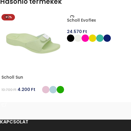
Hasonló termékek
-61%
Scholl Evoflex
24.570
Ft
OPCIÓK VÁLASZTÁSA
Scholl Sun
4.200
Ft
10.700
Ft
OPCIÓK VÁLASZTÁSA
KAPCSOLAT