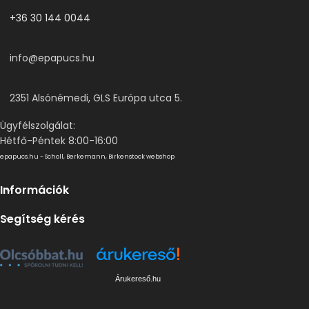
+36 30 144 0044
info@epapucs.hu
2351 Alsónémedi, GLS Európa utca 5.
Ügyfélszolgálat:
Hétfő-Péntek 8:00-16:00
epapucs.hu - Scholl, Berkemann, Birkenstock webshop
Információk
Segítség kérés
Árukereső.hu