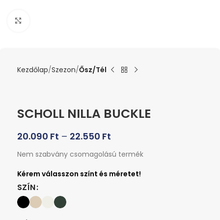
Kattints a nagyításhoz
Kezdőlap
Szezon
Ősz/Tél
SCHOLL NILLA BUCKLE
20.090
Ft
–
22.550
Ft
Nem szabvány csomagolású termék
SZÍN