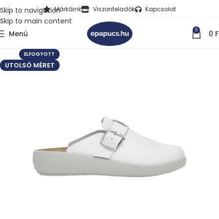
Márkáink
Viszonteladók
Kapcsolat
Skip to navigation
Skip to main content
0
Menü
0
F
ELFOGYOTT
UTOLSÓ MÉRET