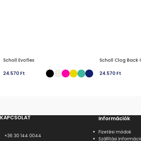
Scholl Evoflex
Scholl Clog Back
24.570
Ft
24.570
Ft
OPCIÓK VÁLASZTÁSA
OPCIÓK VÁLASZT
KAPCSOLAT
Információk
Fizetési módok
+36 30 144 0044
Szállítási informáci