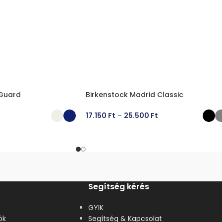
 Guard
Birkenstock Madrid Classic
17.150
Ft
–
25.500
Ft
ÁSA
OPCIÓK VÁLASZTÁSA
Segítség kérés
GYIK
ók
Segítség & Kapcsolat