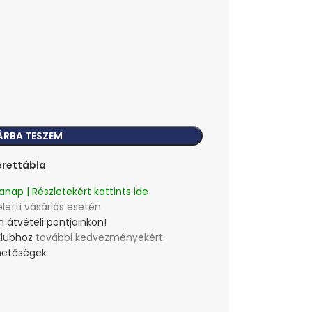
ÁRBA TESZEM
rettábla
anap | Részletekért kattints ide
eletti vásárlás esetén
 átvételi pontjainkon!
Klubhoz
további kedvezményekért
lehetőségek