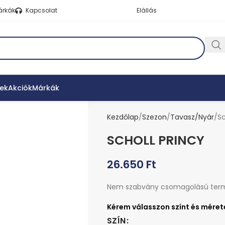
árkák
Kapcsolat
Elállás
ek
Akciók
Márkák
Kezdőlap
Szezon
Tavasz/Nyár
Sc
SCHOLL PRINCY
26.650
Ft
Nem szabvány csomagolású ter
SZÍN