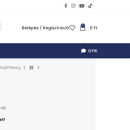
0
Belépés / Regisztráció
0
Ft
GYIK
holl Princy
mék