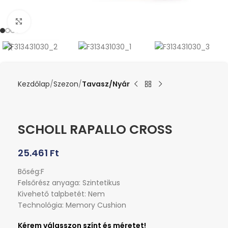
Kattints a nagyításhoz
Kezdőlap
Szezon
Tavasz/Nyár
SCHOLL RAPALLO CROSS
25.461
Ft
Bőség:F
Felsőrész anyaga: Szintetikus
Kivehető talpbetét: Nem
Technológia: Memory Cushion