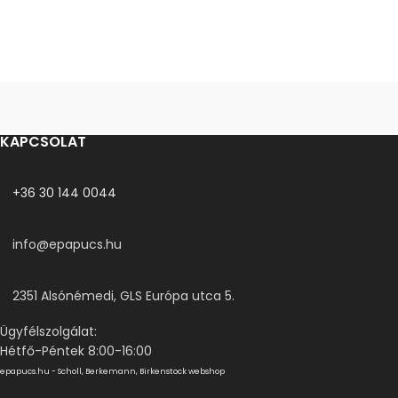
KAPCSOLAT
+36 30 144 0044
info@epapucs.hu
2351 Alsónémedi, GLS Európa utca 5.
Ügyfélszolgálat:
Hétfő-Péntek 8:00-16:00
epapucs.hu - Scholl, Berkemann, Birkenstock webshop