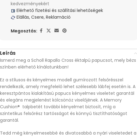
kedvezményekért
Elérhető fizetési és szállítási lehetőségek
Elállás, Csere, Reklamáció
Megosztás:
Leírás
Ismerd meg a Scholl Rapallo Cross éktalpú papucsot, mely bézs
színben elérhető kínálatunkban!
Ez a stílusos és kényelmes modell gumírozott felsőrésszel
rendelkezik, amely megfelelő lehet szélesebb lábfej esetén is. A
keresztpántos kialakítású papucs kényelmes viseletet garantál
és elegáns megjelenést kölcsönöz viselőjének. A Memory
Cushion® talpbetét további kényelmet biztosít, míg a
szintetikus felsőrész tartósságot és könnyű tisztíthatóságot
garantál.
Tedd még kényelmesebbé és divatosabbá a nyári viseletedet a