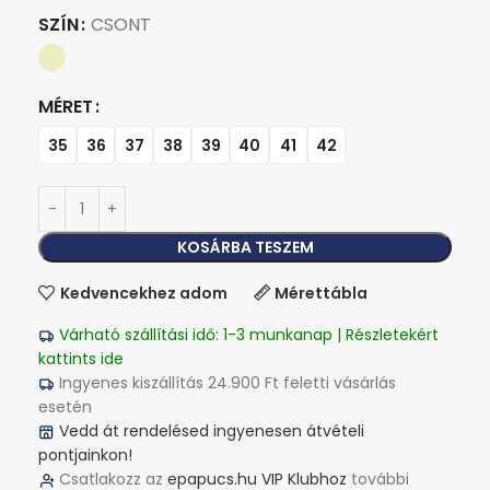
SZÍN
CSONT
MÉRET
35
36
37
38
39
40
41
42
KOSÁRBA TESZEM
Kedvencekhez adom
Mérettábla
Várható szállítási idő: 1-3 munkanap | Részletekért
kattints ide
Ingyenes kiszállítás 24.900 Ft feletti vásárlás
esetén
Vedd át rendelésed ingyenesen átvételi
pontjainkon!
Csatlakozz az
epapucs.hu VIP Klubhoz
további