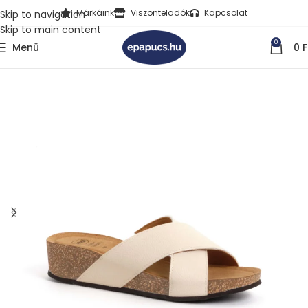
Márkáink
Viszonteladók
Kapcsolat
Skip to navigation
Skip to main content
0
Menü
0
F